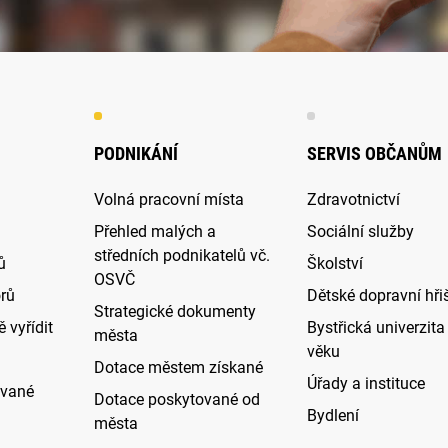
PODNIKÁNÍ
SERVIS OBČANŮM
Volná pracovní místa
Zdravotnictví
Přehled malých a
Sociální služby
středních podnikatelů vč.
ů
Školství
OSVČ
rů
Dětské dopravní hři
Strategické dokumenty
 vyřídit
Bystřická univerzita 
města
věku
Dotace městem získané
Úřady a instituce
ované
Dotace poskytované od
Bydlení
města