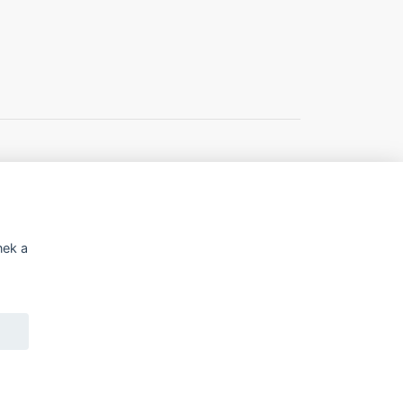
í o přístupnosti
Potřebujete poradit?
nek a