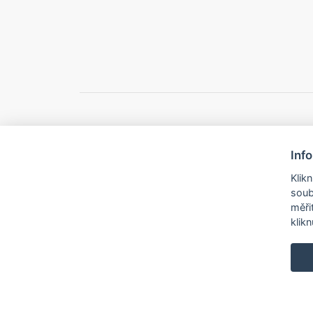
Inf
© 2026 Město B
Klik
soub
měři
klik