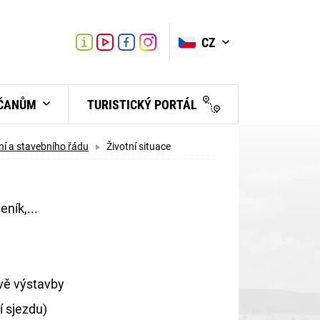
VYHLEDAT
Link
Link
CZ
Link
Turistické
informační
centrum
BČANŮM
TURISTICKÝ PORTÁL
í a stavebního řádu
Životní situace
eník,...
avě výstavby
í sjezdu)