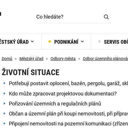
m
STSKÝ ÚŘAD
PODNIKÁNÍ
SERVIS O
Domů
Městský úřad
Odbory města
Odbor územního plánován
ŽIVOTNÍ SITUACE
Potřebuji postavit oplocení, bazén, pergolu, garáž, skl
Kdo může zpracovat projektovou dokumentaci?
Pořizování územních a regulačních plánů
Občan a územní plán při koupi nemovitosti, při přípr
Připojení nemovitosti na pozemní komunikaci (zřízen