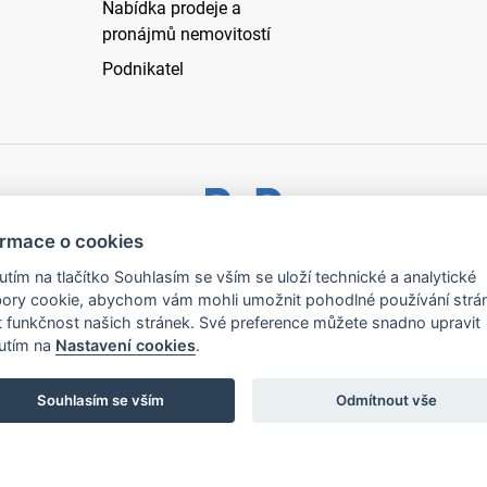
Nabídka prodeje a
pronájmů nemovitostí
Podnikatel
ormace o cookies
ystřice nad Pernštejnem - všechna práva vyhrazena |
Prohlášen
nutím na tlačítko Souhlasím se vším se uloží technické a analytické
ory cookie, abychom vám mohli umožnit pohodlné používání strá
t funkčnost našich stránek. Své preference můžete snadno upravit
nutím na
Nastavení cookies
.
Souhlasím se vším
Odmítnout vše