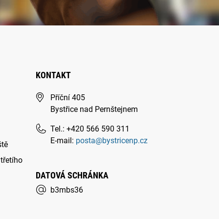
KONTAKT
Příční 405
Bystřice nad Pernštejnem
Tel.: +420 566 590 311
E-mail:
posta@bystricenp.cz
ště
třetího
DATOVÁ SCHRÁNKA
b3mbs36