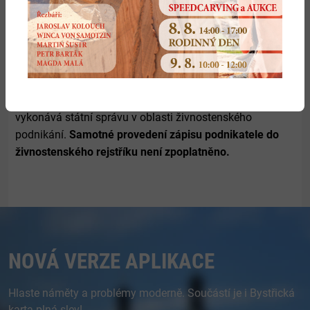
že s těmito aktivitami nemá nic společného,
od
podobných aktivit se distancuje.
Jediným zákonem stanoveným
poplatkem za ohlášení
živnosti nebo přijetí žádosti o koncesi je částka 1 000 Kč.
Tento správní poplatek je vybírán pouze obcí, která
vykonává státní správu v oblasti živnostenského
podnikání.
Samotné provedení zápisu podnikatele do
živnostenského rejstříku není zpoplatněno.
NOVÁ VERZE APLIKACE
Hlaste náměty a problémy moderně. Součástí je i Bystřická
karta plná slev!