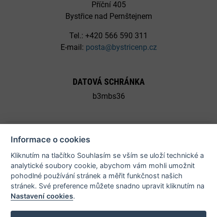
Příční 405
Bystřice nad Pernštejnem
Tel.: +420 566 590 311
E-mail:
posta@bystricenp.cz
DATOVÁ SCHRÁNKA
b3mbs36
Informace o cookies
Kliknutím na tlačítko Souhlasím se vším se uloží technické a
© 2026 Město Bystřice nad Pernštejnem - všechna práva
analytické soubory cookie, abychom vám mohli umožnit
pohodlné používání stránek a měřit funkčnost našich
vyhrazena |
Prohlášení o přístupnosti
stránek. Své preference můžete snadno upravit kliknutím na
Nastavení cookies
.
Potřebujete poradit?