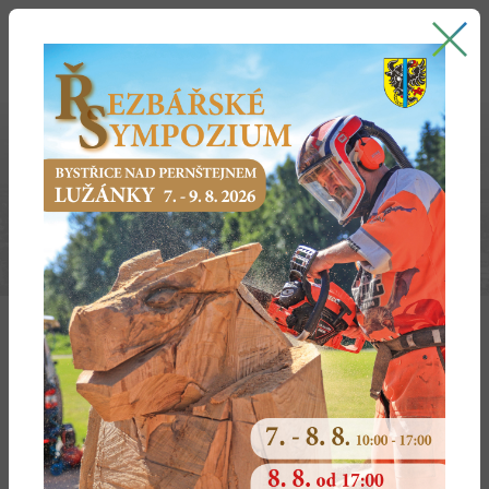
Bystřice nad Pernštejnem
oficiální stránky města
ŽIVNOSTENSKÝ ÚŘAD
Upozornění podnikatelům
Elektronické podání
CZECH POINT
Zemědělský podnikatel
Živnostník
Živnostenský úřad získal od začínajících podnikatelů
informaci o aktivitách společností ( např. Informatik
Česká republika , Firmstat s.r.o.) které nabízí zápis do
Rejstříku obchodu a živností.
V těchto případech se
jedná výlučně o soukromé podnikatelské aktivity těchto
společností, proto doporučujeme podnikatelům, aby
na tyto nabídky nereagovali. Živnostenský úřad sděluje,