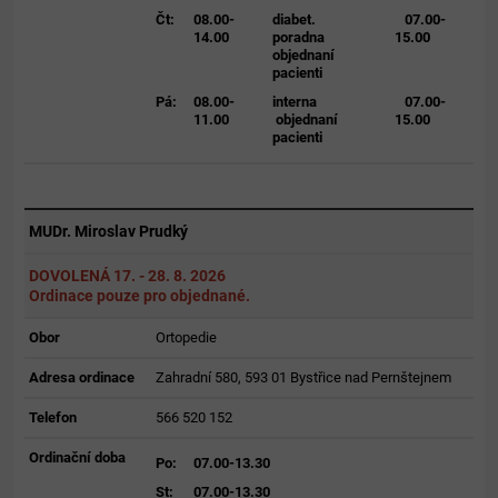
Čt:
08.00-
diabet.
07.00-
14.00
poradna
15.00
objednaní
pacienti
Pá:
08.00-
interna
07.00-
11.00
objednaní
15.00
pacienti
MUDr. Miroslav Prudký
DOVOLENÁ 17. - 28. 8. 2026
Ordinace pouze pro objednané.
Obor
Ortopedie
Adresa ordinace
Zahradní 580, 593 01 Bystřice nad Pernštejnem
Telefon
566 520 152
Ordinační doba
Po:
07.00-13.30
St:
07.00-13.30