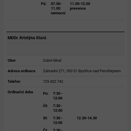
Pá:
07.00-
11.00-12.00
11.00
prevence
nemocní
MDDr. Kristýna Stará
Obor
Zubní lékař
Adresa ordinace
Zahradní 271, 593 01 Bystřice nad Pernštejnem
Telefon
725 422 742
Ordinační doba
Po:
7:30 -
12:00
Út:
7:30 -
12:00
St:
7:30 -
12.30-14.30
12:00
Čt:
7:30 -