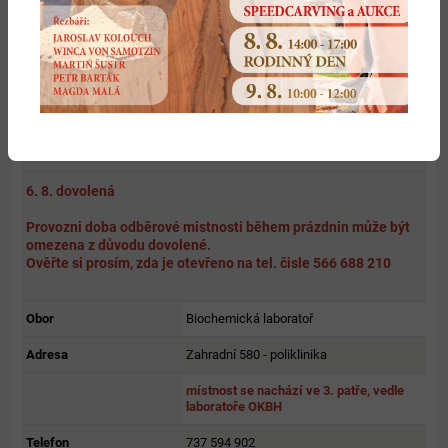
lékařem nahlášena.
Provozovatel webu neodpovídá za problémy v případě
nenahlášení
volna od lékaře.
Odběrová místnost Bystřice nad Pernštejnem
6. 8. dovolená
Provozni doba odběrové mistnosti během prázdnin může být
omezena z důvodu dovolené.
Ověřte si prosím, zda je otevřeno na tel. čisle 566 688 210
Obor
Biochemická laboratoř
Adresa
Zahradní 580 - poliklinika
místnost se nachází ve 3. patře, vedle
laboratoře OKBH
Telefon
737 594 902