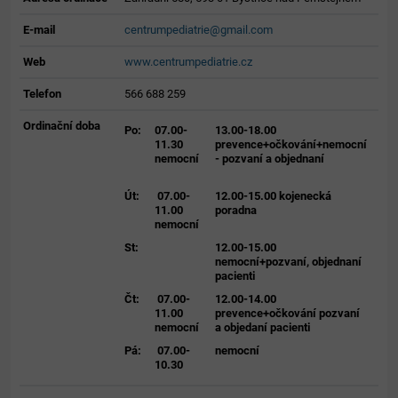
E-mail
centrumpediatrie@gmail.com
Web
www.centrumpediatrie.cz
Telefon
566 688 259
Ordinační doba
Po:
07.00-
13.00-18.00
11.30
prevence+očkování+nemocní
nemocní
- pozvaní a objednaní
Út:
07.00-
12.00-15.00 kojenecká
11.00
poradna
nemocní
St:
12.00-15.00
nemocní+pozvaní, objednaní
pacienti
Čt:
07.00-
12.00-14.00
11.00
prevence+očkování pozvaní
nemocní
a objedaní pacienti
Pá:
07.00-
nemocní
10.30