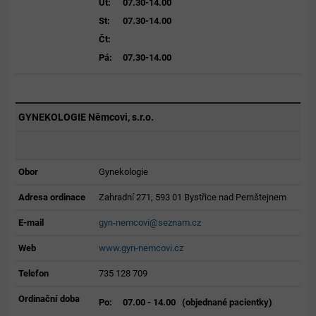
Út:
07.30-14.00
St:
07.30-14.00
Čt:
Pá:
07.30-14.00
GYNEKOLOGIE Němcovi, s.r.o.
Obor
Gynekologie
Adresa ordinace
Zahradní 271, 593 01 Bystřice nad Pernštejnem
E-mail
gyn-nemcovi@seznam.cz
Web
www.gyn-nemcovi.cz
Telefon
735 128 709
Ordinační doba
Po:
07.00 - 14.00 (objednané pacientky)