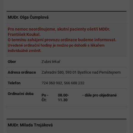
MUDr. Olga Čumplová
Pro nemoc neordinujeme, akutní pacienty ošetří MDDr.
František Koukal.
O termínu zahájení provozu ordinace budeme informovat.
Uvedené ordinační hodiny je možno po dohodě s lékařem
individuálně změnit.
Obor
Zubní lékař
Adresa ordinace
Zahradní 580, 593 01 Bystřice nad Pernštejnem
Telefon
724 360 982, 566 688 232
Ordinační doba
Po -
08.00-
- dále pro objednané
Čt:
11.30
MUDr. Milada Trojáková