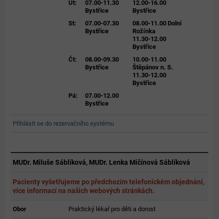
Út:
07.00-11.30
12.00-16.00
Bystřice
Bystřice
St:
07.00-07.30
08.00-11.00 Dolní
Bystřice
Rožínka
11.30-12.00
Bystřice
Čt:
08.00-09.30
10.00-11.00
Bystřice
Štěpánov n. S.
11.30-12.00
Bystřice
Pá:
07.00-12.00
Bystřice
Přihlásit se do rezervačního systému
MUDr. Miluše Sáblíková, MUDr. Lenka Mičínová Sáblíková
Pacienty vyšetřujeme po předchozím telefonickém objednání,
více informací na našich webových stránkách.
Obor
Praktický lékař pro děti a dorost