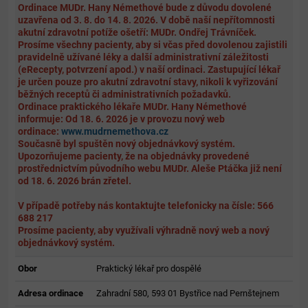
Ordinace MUDr. Hany Némethové bude z důvodu dovolené
uzavřena od 3. 8. do 14. 8. 2026. V době naší nepřítomnosti
akutní zdravotní potíže ošetří: MUDr. Ondřej Trávníček.
Prosíme všechny pacienty, aby si včas před dovolenou zajistili
pravidelně užívané léky a další administrativní záležitosti
(eRecepty, potvrzení apod.) v naší ordinaci. Zastupující lékař
je určen pouze pro akutní zdravotní stavy, nikoli k vyřizování
běžných receptů či administrativních požadavků.
Ordinace praktického lékaře MUDr. Hany Némethové
informuje: Od 18. 6. 2026 je v provozu nový web
ordinace:
www.mudrnemethova.cz
Současně byl spuštěn nový objednávkový systém.
Upozorňujeme pacienty, že na objednávky provedené
prostřednictvím původního webu MUDr. Aleše Ptáčka již není
od 18. 6. 2026 brán zřetel.
V případě potřeby nás kontaktujte telefonicky na čísle: 566
688 217
Prosíme pacienty, aby využívali výhradně nový web a nový
objednávkový systém.
Obor
Praktický lékař pro dospělé
Adresa ordinace
Zahradní 580, 593 01 Bystřice nad Pernštejnem