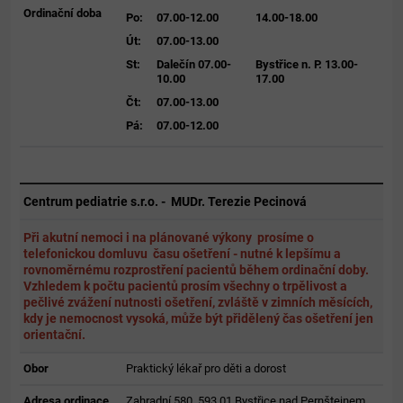
Ordinační doba
Po:
07.00-12.00
14.00-18.00
Út:
07.00-13.00
St:
Dalečín 07.00-
Bystřice n. P. 13.00-
10.00
17.00
Čt:
07.00-13.00
Pá:
07.00-12.00
Centrum pediatrie s.r.o. - MUDr. Terezie Pecinová
Při akutní nemoci i na plánované výkony prosíme o
telefonickou domluvu času ošetření - nutné k lepšímu a
rovnoměrnému rozprostření pacientů během ordinační doby.
Vzhledem k počtu pacientů prosím všechny o trpělivost a
pečlivé zvážení nutnosti ošetření, zvláště v zimních měsících,
kdy je nemocnost vysoká, může být přidělený čas ošetření jen
orientační.
Obor
Praktický lékař pro děti a dorost
Adresa ordinace
Zahradní 580, 593 01 Bystřice nad Pernštejnem