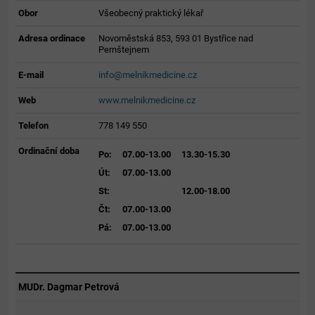
Obor
Všeobecný praktický lékař
Adresa ordinace
Novoměstská 853, 593 01 Bystřice nad
Pernštejnem
E-mail
info@melnikmedicine.cz
Web
www.melnikmedicine.cz
Telefon
778 149 550
Ordinační doba
Po:
07.00-13.00
13.30-15.30
Út:
07.00-13.00
St:
12.00-18.00
Čt:
07.00-13.00
Pá:
07.00-13.00
MUDr. Dagmar Petrová