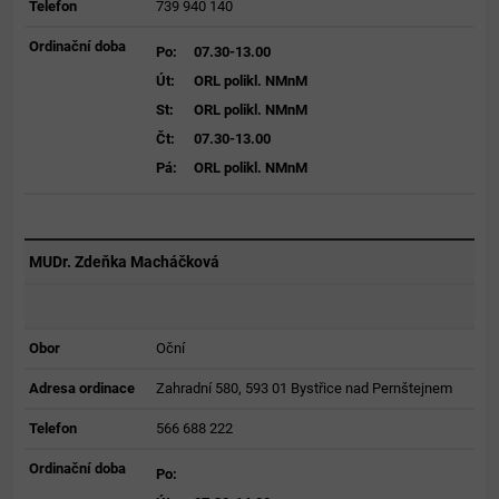
Telefon
739 940 140
Ordinační doba
Po:
07.30-13.00
Út:
ORL polikl. NMnM
St:
ORL polikl. NMnM
Čt:
07.30-13.00
Pá:
ORL polikl. NMnM
MUDr. Zdeňka Macháčková
Obor
Oční
Adresa ordinace
Zahradní 580, 593 01 Bystřice nad Pernštejnem
Telefon
566 688 222
Ordinační doba
Po: