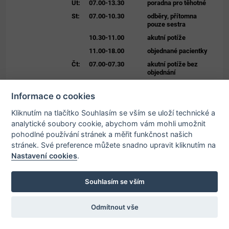
Út:
07.00-13.30
poradna pro těhotné
St:
07.00-10.30
odběry, přítomna
pouze sestra
10.30-11.00
akutní potíže
11.00-18.00
objednané pacientky
Čt:
07.00-07.30
akutní potíže bez
objednání
07.30-14.00
objednané pacientky
Informace o cookies
Pá:
operační den -
nemocnice
Kliknutím na tlačítko Souhlasím se vším se uloží technické a
analytické soubory cookie, abychom vám mohli umožnit
pohodlné používání stránek a měřit funkčnost našich
stránek. Své preference můžete snadno upravit kliknutím na
MUDr. Patrick Šatný
Nastavení cookies
.
Potřebujete poradit?
Zeptejte se našeho
asistenta!
Souhlasím se vším
Obor
Psychiatrie
Odmítnout vše
Adresa ordinace
Zahradní 580, 593 01 Bystřice nad Pernštejnem
Telefon
566 688 230