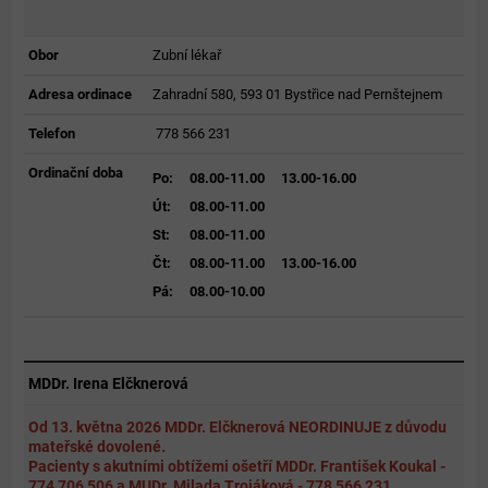
Obor
Zubní lékař
Adresa ordinace
Zahradní 580, 593 01 Bystřice nad Pernštejnem
Telefon
778 566 231
Ordinační doba
Po:
08.00-11.00
13.00-16.00
Út:
08.00-11.00
St:
08.00-11.00
Čt:
08.00-11.00
13.00-16.00
Pá:
08.00-10.00
MDDr. Irena Elčknerová
Od 13. května 2026 MDDr. Elčknerová NEORDINUJE z důvodu
mateřské dovolené.
Pacienty s akutními obtížemi ošetří MDDr. František Koukal -
774 706 506 a MUDr. Milada Trojáková - 778 566 231