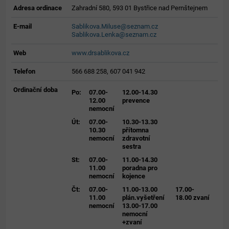
Adresa ordinace
Zahradní 580, 593 01 Bystřice nad Pernštejnem
E-mail
Sablikova.Miluse@seznam.cz
Sablikova.Lenka@seznam.cz
Web
www.drsablikova.cz
Telefon
566 688 258, 607 041 942
Ordinační doba
Po:
07.00-
12.00-14.30
12.00
prevence
nemocní
Út:
07.00-
10.30-13.30
10.30
přítomna
nemocní
zdravotní
sestra
St:
07.00-
11.00-14.30
11.00
poradna pro
nemocní
kojence
Čt:
07.00-
11.00-13.00
17.00-
11.00
plán.vyšetření
18.00 zvaní
nemocní
13.00-17.00
nemocní
+zvaní