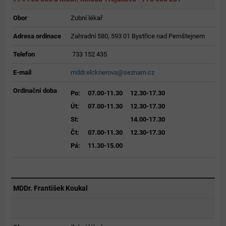
Obor
Zubní lékař
Adresa ordinace
Zahradní 580, 593 01 Bystřice nad Pernštejnem
Telefon
733 152 435
E-mail
mddr.elcknerova@seznam.cz
Ordinační doba
Po:
07.00-11.30
12.30-17.30
Út:
07.00-11.30
12.30-17.30
St:
14.00-17.30
Čt:
07.00-11.30
12.30-17.30
Pá:
11.30-15.00
MDDr. František Koukal