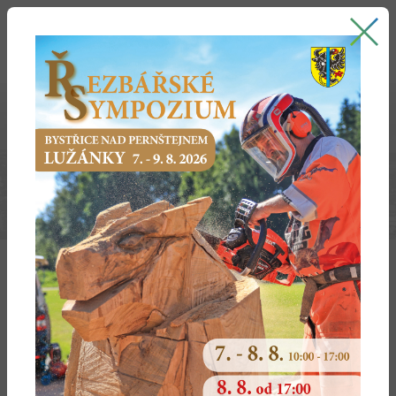
Bystřice nad Pernštejnem
oficiální stránky města
ZDRAVOTNICTVÍ
Kontakty na lékaře a zdravotnická
Lékařská pohotovostní služba
zařízení
Lékárny, Zdravotní pomůcky, Optika
Veterináři
Zadejte hledané jméno:
Obor:
Uvedeny jsou pouze dovolené a volna, která byla