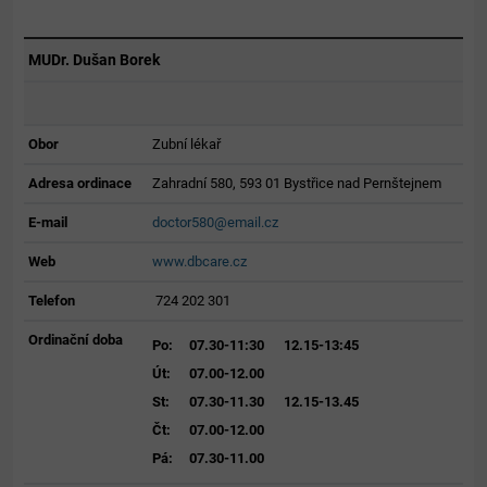
MUDr. Dušan Borek
Obor
Zubní lékař
Adresa ordinace
Zahradní 580, 593 01 Bystřice nad Pernštejnem
E-mail
doctor580@email.cz
Web
www.dbcare.cz
Telefon
724 202 301
Ordinační doba
Po:
07.30-11:30
12.15-13:45
Út:
07.00-12.00
St:
07.30-11.30
12.15-13.45
Čt:
07.00-12.00
Pá:
07.30-11.00