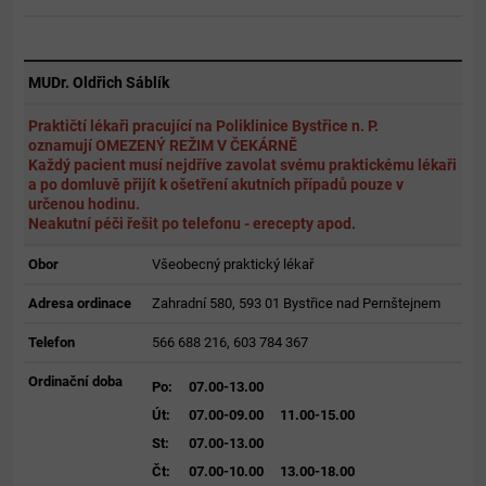
MUDr. Oldřich Sáblík
Praktičtí lékaři pracující na Poliklinice Bystřice n. P.
oznamují OMEZENÝ REŽIM V ČEKÁRNĚ
Každý pacient
musí nejdříve zavolat svému praktickému lékaři
a po domluvě přijít k ošetření akutních případů pouze v
určenou hodinu.
Neakutní péči řešit po telefonu - erecepty apod.
Obor
Všeobecný praktický lékař
Adresa ordinace
Zahradní 580, 593 01 Bystřice nad Pernštejnem
Telefon
566 688 216, 603 784 367
Ordinační doba
Po:
07.00-13.00
Út:
07.00-09.00
11.00-15.00
St:
07.00-13.00
Čt:
07.00-10.00
13.00-18.00