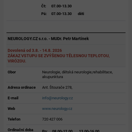
Čt:
07.00-13.30
Pá:
07.00-13.30
děti
NEUROLOGY.CZ s.r.o. - MUDr. Petr Martínek
Dovolená od 3.8. - 14.8. 2026
ZÁKAZ VSTUPU SE ZVÝŠENOU TĚLESNOU TEPLOTOU,
VIRÓZOU.
Obor
Neurologie, dětská neurologie,rehabilitace,
akupunktura
Adresa ordinace
Ant. Štourače 278,
E-mail
info@neurology.cz
Web
www.neurology.cz
Telefon
720 427 006
Ordinační doba
Po:
08.00-12.00
13.00-16.00