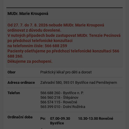
MUDr. Marie Kroupová
Od 27. 7. do 7. 8. 2026 nebude MUDr. Marie Kroupová
ordinovat z důvodu dovolené.
V nutných případech bude zastupovat MUDr. Terezie Pecinová
po předchozí telefonické konzultaci
na telefonním čísle: 566 688 259
Pacienty ošetřujeme po předchozí telefonické konzultaci 566
688 260.
Děkujeme za pochopení.
Obor
Praktický lékař pro děti a dorost
Adresa ordinace
Zahradní 580, 593 01 Bystřice nad Pernštejnem
Telefon
566 688 260 - Bystřice n. P.
566 560 218 - Štěpánov
566 574 115 - Rovečné
565 399 010 - Dolní Rožínka
Ordinační doba
Po:
07.00-09.30
10.30-13.00 Rovečné
Bystřice