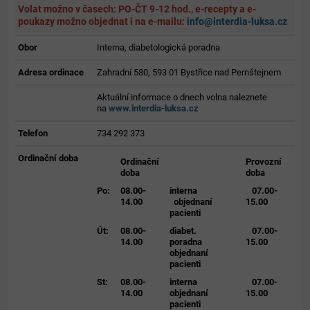
Volat možno v časech: PO-ČT 9-12 hod., e-recepty a e-
poukazy možno objednat i na e-mailu:
info@interdia-luksa.cz
Obor
Interna, diabetologická poradna
Adresa ordinace
Zahradní 580, 593 01 Bystřice nad Pernštejnem
Aktuální informace o dnech volna naleznete
na
www.interdia-luksa.cz
Telefon
734 292 373
Ordinační doba
Ordinační
Provozní
doba
doba
Po:
08.00-
interna
07.00-
14.00
objednaní
15.00
pacienti
Út:
08.00-
diabet.
07.00-
14.00
poradna
15.00
objednaní
pacienti
St:
08.00-
interna
07.00-
14.00
objednaní
15.00
pacienti