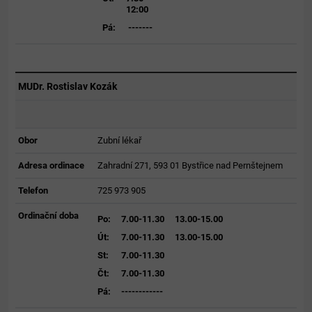
12:00
Pá:
-------
MUDr. Rostislav Kozák
Obor
Zubní lékař
Adresa ordinace
Zahradní 271, 593 01 Bystřice nad Pernštejnem
Telefon
725 973 905
Ordinační doba
Po:
7.00-11.30
13.00-15.00
Út:
7.00-11.30
13.00-15.00
St:
7.00-11.30
Čt:
7.00-11.30
Pá:
------------