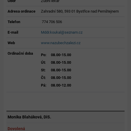
Obor
Zubní lékař
Adresa ordinace
Zahradní 580, 593 01 Bystřice nad Pernštejnem
Telefon
774 706 506
E-mail
Mddr.koukal@seznam.cz
Web
www.nazubechzalezi.cz
Ordinační doba
Po:
08.00-15.00
Út:
08.00-15.00
St:
08.00-15.00
Čt:
08.00-15.00
Pá:
08.00-12.00
Monika Blaháková, DiS.
Dovolená