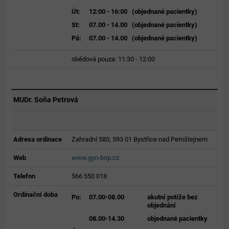
Út:
12:00 - 16:00 (objednané pacientky)
St:
07.00 - 14.00 (objednané pacientky)
Pá:
07.00 - 14.00 (objednané pacientky)
obědová pouza: 11:30 - 12:00
MUDr. Soňa Petrová
Adresa ordinace
Zahradní 580, 593 01 Bystřice nad Pernštejnem
Web
www.gyn-bnp.cz
Telefon
566 550 018
Ordinační doba
Po:
07.00-08.00
akutní potíže bez
objednání
08.00-14.30
objednané pacientky