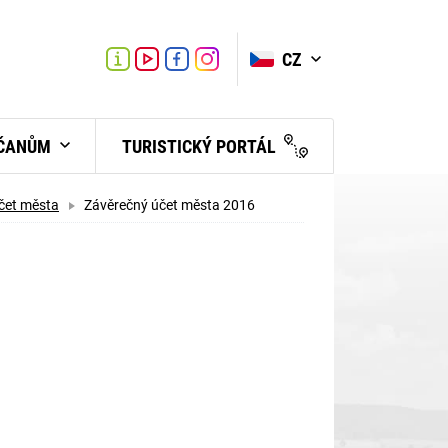
VYHLEDAT
Link
Link
CZ
Link
Turistické
informační
centrum
BČANŮM
TURISTICKÝ PORTÁL
čet města
Závěrečný účet města 2016