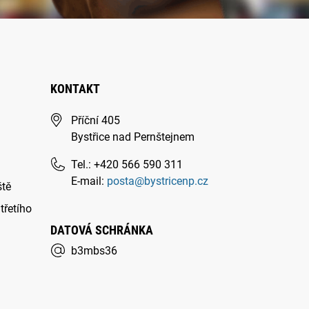
KONTAKT
Příční 405
Bystřice nad Pernštejnem
Tel.: +420 566 590 311
E-mail:
posta@bystricenp.cz
ště
třetího
DATOVÁ SCHRÁNKA
b3mbs36