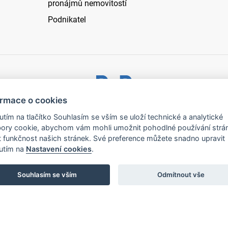
pronájmů nemovitostí
Podnikatel
ormace o cookies
ystřice nad Pernštejnem - všechna práva vyhrazena |
Prohlášen
nutím na tlačítko Souhlasím se vším se uloží technické a analytické
ory cookie, abychom vám mohli umožnit pohodlné používání strá
t funkčnost našich stránek. Své preference můžete snadno upravit
nutím na
Nastavení cookies
.
Souhlasím se vším
Odmítnout vše