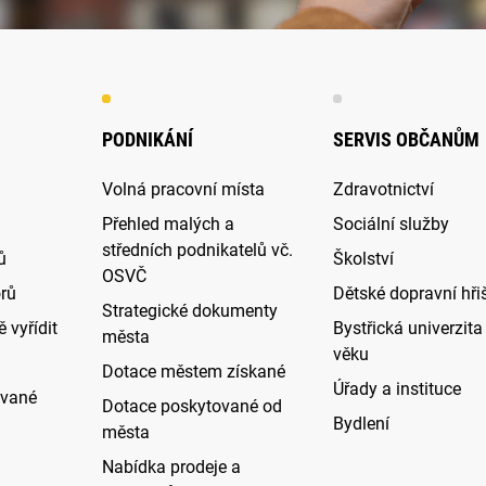
PODNIKÁNÍ
SERVIS OBČANŮM
Volná pracovní místa
Zdravotnictví
Přehled malých a
Sociální služby
středních podnikatelů vč.
ů
Školství
OSVČ
rů
Dětské dopravní hři
Strategické dokumenty
 vyřídit
Bystřická univerzita 
města
věku
Dotace městem získané
Úřady a instituce
ované
Dotace poskytované od
Bydlení
města
Nabídka prodeje a