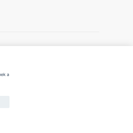
í o přístupnosti
Potřebujete poradit?
nek a