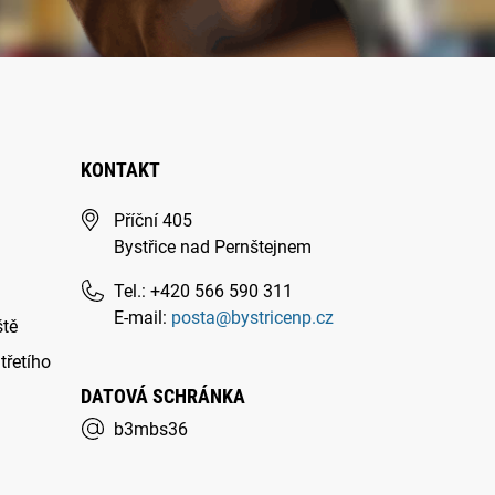
KONTAKT
Příční 405
Bystřice nad Pernštejnem
Tel.: +420 566 590 311
E-mail:
posta@bystricenp.cz
ště
třetího
DATOVÁ SCHRÁNKA
b3mbs36