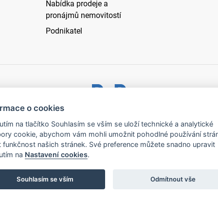
Nabídka prodeje a
pronájmů nemovitostí
Podnikatel
ormace o cookies
ystřice nad Pernštejnem - všechna práva vyhrazena |
Prohlášen
nutím na tlačítko Souhlasím se vším se uloží technické a analytické
ory cookie, abychom vám mohli umožnit pohodlné používání strá
t funkčnost našich stránek. Své preference můžete snadno upravit
nutím na
Nastavení cookies
.
Souhlasím se vším
Odmítnout vše