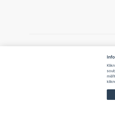
Inf
© 2026 Město B
Klik
soub
měři
klik