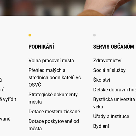
PODNIKÁNÍ
SERVIS OBČANŮM
Volná pracovní místa
Zdravotnictví
Přehled malých a
Sociální služby
středních podnikatelů vč.
ů
Školství
OSVČ
rů
Dětské dopravní hři
Strategické dokumenty
 vyřídit
Bystřická univerzita 
města
věku
Dotace městem získané
Úřady a instituce
ované
Dotace poskytované od
Bydlení
města