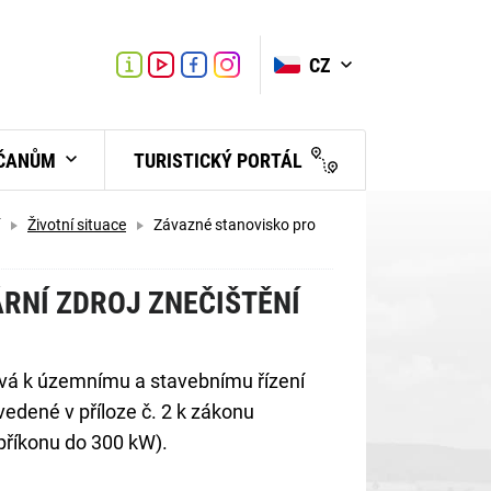
VYHLEDAT
Link
Link
CZ
Link
Turistické
informační
centrum
BČANŮM
TURISTICKÝ PORTÁL
Životní situace
Závazné stanovisko pro
RNÍ ZDROJ ZNEČIŠTĚNÍ
ává k územnímu a stavebnímu řízení
edené v příloze č. 2 k zákonu
příkonu do 300 kW).