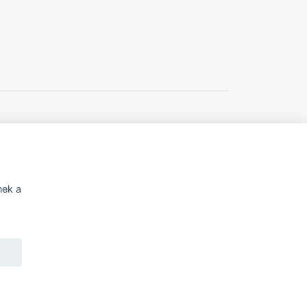
í o přístupnosti
Potřebujete poradit?
nek a