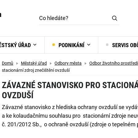
m
STSKÝ ÚŘAD
PODNIKÁNÍ
SERVIS O
Domů
Městský úřad
Odbory města
Odbor životního prostředí
stacionární zdroj znečištění ovzduší
ZÁVAZNÉ STANOVISKO PRO STACIONÁ
OVZDUŠÍ
Závazné stanovisko z hlediska ochrany ovzduší se vyd
a ke kolaudačnímu souhlasu pro stacionární zdroje neuv
č. 201/2012 Sb., o ochraně ovzduší (zdroje o tepelném 