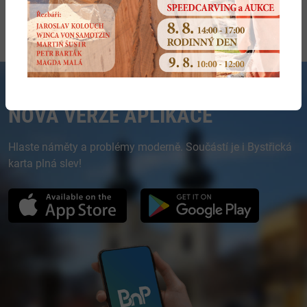
DIAMO, s.p.,
Rožná,
závazné
odvodňovací
19.4.2013
o.z., Dolní
Rodkov
stanovisko k
štola R3
Rožínka
ÚŘ
NOVÁ VERZE APLIKACE
Hlaste náměty a problémy moderně. Součástí je i Bystřická
karta plná slev!