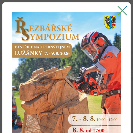
Bystřice nad Pernštejnem
oficiální stránky města
2013
Dotčený
Dotčené
Předmět
Typ
Vydáno
subjekt
území
žádosti
Ing. Lukáš
Písečné
závazné
kotel na dřevo,
20.11.2013
Hrubý
stanovisko ke
krb
SŘ
Tulis Jiří
Zvole nad
závazné
chov
3.10.2013
Pernštejnem
stanovisko ke
hospodářských
SŘ
zvířat
DŘEVOSPOL
Ujčov
závazné
skládka
20.9.2013
Ujčov
stanovisko k
recyklátu
ÚŘ
Wera Werk
Bystřice nad
závazné
plynové kotle
13.8.2013
s.r.o.,
Pernštejnem
stanovisko k
Bystřice n/P
ÚŘ