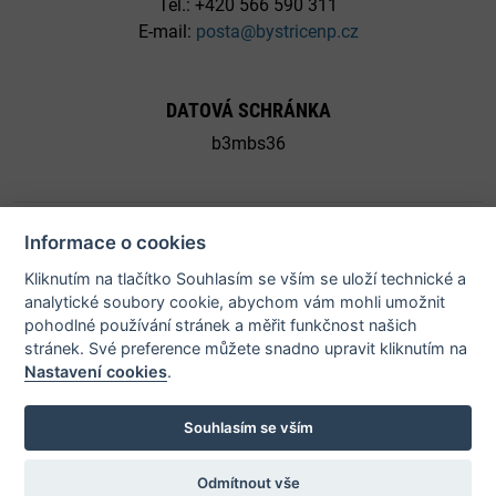
Tel.: +420 566 590 311
E-mail:
posta@bystricenp.cz
DATOVÁ SCHRÁNKA
b3mbs36
Informace o cookies
Kliknutím na tlačítko Souhlasím se vším se uloží technické a
© 2026 Město Bystřice nad Pernštejnem - všechna práva
analytické soubory cookie, abychom vám mohli umožnit
pohodlné používání stránek a měřit funkčnost našich
vyhrazena |
Prohlášení o přístupnosti
stránek. Své preference můžete snadno upravit kliknutím na
Nastavení cookies
.
Potřebujete poradit?
Souhlasím se vším
Odmítnout vše