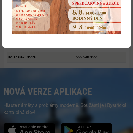
údaje o sítích zemědělských účelových komunikací
a polních cest
údaje o technickém řešení stavby
Osoby
Refefent
Telefon
Bc. Marek Ondra
566 590 3325
NOVÁ VERZE APLIKACE
Hlaste náměty a problémy moderně. Součástí je i Bystřická
karta plná slev!