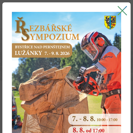
Bystřice nad Pernštejnem
oficiální stránky města
VYJÁDŘENÍ K VEDENÍ TRASY PŘES
ZEMĚDĚLSKÉ POZEMKY
Vyjádření k návrhu trasy je vydáváno pro nadzemní
a podzemní vedení technické infrastruktury, pozemní
komunikace, celostátní dráhy, a pod. v případě, že trasa
je navrhována přes zemědělský půdní fond mimo trasu
schválenou ÚP.
Co k tomu potřebuji?
podat vyplněnou žádost o vyjádření
zákres trasy v katastrální mapě
údaje o hydrologických a odtokových poměrech