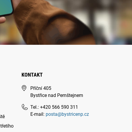
KONTAKT
Příční 405
Bystřice nad Pernštejnem
Tel.: +420 566 590 311
E-mail:
posta@bystricenp.cz
ště
třetího