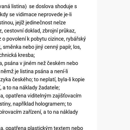
ovaná listina) se doslova shoduje s
 kdy se vidimace neprovede je-li
stinou, jejíž jedinečnost nelze
 cestovní doklad, zbrojní průkaz,
z o povolení k pobytu cizince, rybářský
ek, směnka nebo jiný cenný papír, los,
chnická kresba;
zena, psána v jiném než českém nebo
němž je listina psána a není-li
ka českého; to neplatí, byla-li kopie
í, a to na náklady žadatele;
zena, opatřena viditelným zajišťovacím
stiny, například hologramem; to
opírovacím zařízení, a to na náklady
ízena, opatřena plastickým textem nebo