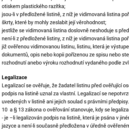
otiskem plastického razítka;
jsou-li v předložené listině, z níž je vidimovaná listina 
škrty, které by mohly zeslabit její věrohodnost;
jestliže se vidimovaná listina doslovně neshoduje s předl
není-li z předložené listiny, z níž je vidimovaná listina po
již ověřenou vidimovanou listinu, listinu, která je výst
dokumentů, opis nebo kopii pořízenou ze spisu nebo st
rozhodnutí anebo výroku rozhodnutí vydaného podle zvl
Legalizace
Legalizací se ověřuje, že žadatel listinu před ověřující
podpis na listině uznal za vlastní. Legalizací se nepotvr
uvedených v listině ani jejich soulad s právními předpisy
10 a § 13 zákona o ověřování stanovuje, kdy se legali
- je –li legalizován podpis na listině, která je psána v
jazyce a není-li současně předložena v úředně ověřené