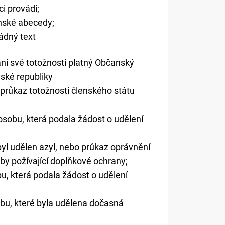
ci provádí;
inské abecedy;
žádný text
ání své totožnosti platný Občanský
eské republiky
průkaz totožnosti členského státu
 osobu, která podala žádost o udělení
 byl udělen azyl, nebo průkaz oprávnění
oby požívající doplňkové ochrany;
bu, která podala žádost o udělení
sobu, které byla udělena dočasná