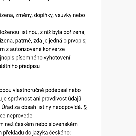
pořízena, změny, doplňky, vsuvky nebo
oženou listinou, z níž byla pořízena;
řízena, patrné, zda je jedná o prvopis;
upem z autorizované konverze
ejnopis písemného vyhotovení
áštního předpisu
 osobou vlastnoručně podepsal nebo
zuje správnost ani pravdivost údajů
. Úřad za obsah listiny neodpovídá. §
zace neprovede
 jiném než českém nebo slovenském
m překladu do jazyka českého;