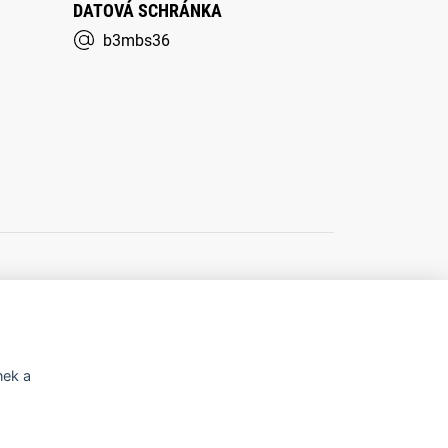
DATOVÁ SCHRÁNKA
b3mbs36
í o přístupnosti
Potřebujete poradit?
Zeptejte
nek a