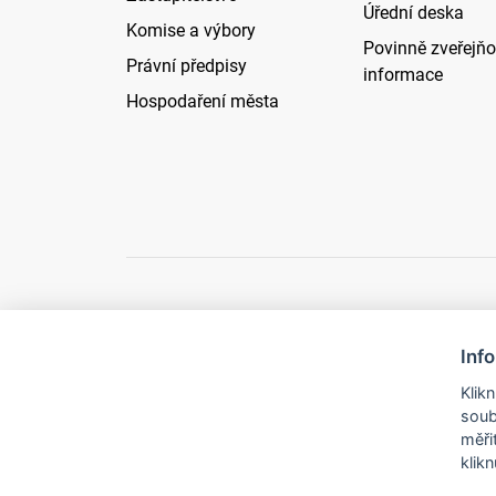
Úřední deska
Komise a výbory
Povinně zveřejň
Právní předpisy
informace
Hospodaření města
Inf
© 2026 Město B
Klik
soub
měři
klik