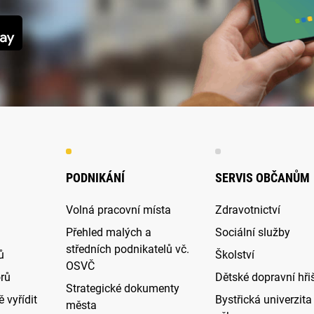
PODNIKÁNÍ
SERVIS OBČANŮM
Volná pracovní místa
Zdravotnictví
Přehled malých a
Sociální služby
středních podnikatelů vč.
ů
Školství
OSVČ
rů
Dětské dopravní hři
Strategické dokumenty
 vyřídit
Bystřická univerzita 
města