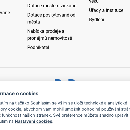
věku
Dotace městem získané
Úřady a instituce
ované
Dotace poskytované od
Bydlení
města
Nabídka prodeje a
pronájmů nemovitostí
Podnikatel
ormace o cookies
ystřice nad Pernštejnem - všechna práva vyhrazena |
Prohlášen
nutím na tlačítko Souhlasím se vším se uloží technické a analytické
ory cookie, abychom vám mohli umožnit pohodlné používání strá
t funkčnost našich stránek. Své preference můžete snadno upravit
nutím na
Nastavení cookies
.