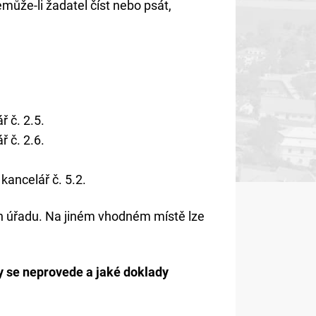
ůže-li žadatel číst nebo psát,
ř č. 2.5.
ř č. 2.6.
kancelář č. 5.2.
ch úřadu. Na jiném vhodném místě lze
y se neprovede a jaké doklady