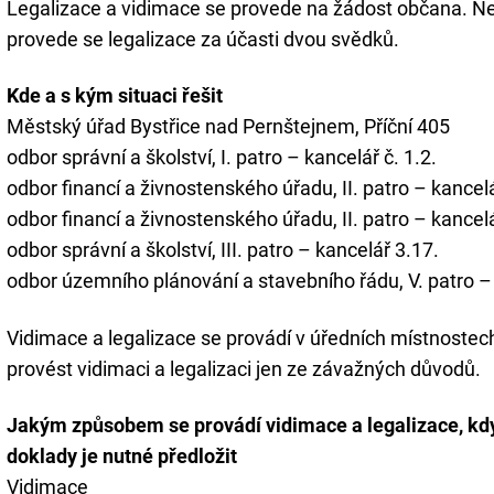
Legalizace a vidimace se provede na žádost občana. Nem
provede se legalizace za účasti dvou svědků.
Kde a s kým situaci řešit
Městský úřad Bystřice nad Pernštejnem, Příční 405
odbor správní a školství, I. patro – kancelář č. 1.2.
odbor financí a živnostenského úřadu, II. patro – kancelá
odbor financí a živnostenského úřadu, II. patro – kancelá
odbor správní a školství, III. patro – kancelář 3.17.
odbor územního plánování a stavebního řádu, V. patro – 
Vidimace a legalizace se provádí v úředních místnoste
provést vidimaci a legalizaci jen ze závažných důvodů.
Jakým způsobem se provádí vidimace a legalizace, kd
doklady je nutné předložit
Vidimace