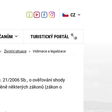
VYHLEDAT
Link
Link
CZ
Link
Turistické
informační
centrum
BČANŮM
TURISTICKÝ PORTÁL
Životní situace
Vidimace a legalizace
. 21/2006 Sb., o ověřování shody
změně některých zákonů (zákon o