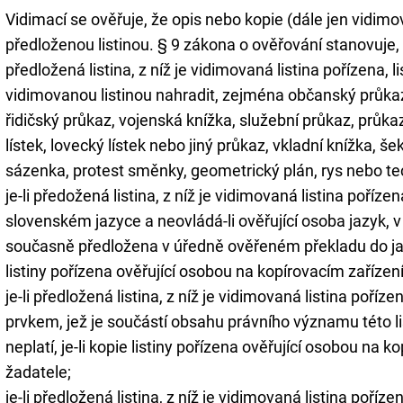
Vidimací se ověřuje, že opis nebo kopie (dále jen vidim
předloženou listinou. § 9 zákona o ověřování stanovuje,
předložená listina, z níž je vidimovaná listina pořízena, li
vidimovanou listinou nahradit, zejména občanský průkaz,
řidičský průkaz, vojenská knížka, služební průkaz, průka
lístek, lovecký lístek nebo jiný průkaz, vkladní knížka, š
sázenka, protest směnky, geometrický plán, rys nebo te
je-li předožená listina, z níž je vidimovaná listina poří
slovenském jazyce a neovládá-li ověřující osoba jazyk, v 
současně předložena v úředně ověřeném překladu do jazy
listiny pořízena ověřující osobou na kopírovacím zařízen
je-li předložená listina, z níž je vidimovaná listina poří
prvkem, jež je součástí obsahu právního významu této li
neplatí, je-li kopie listiny pořízena ověřující osobou na k
žadatele;
je-li předložená listina, z níž je vidimovaná listina poř