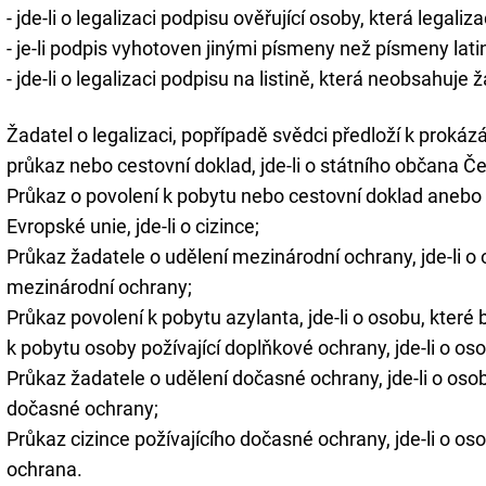
- jde-li o legalizaci podpisu ověřující osoby, která legaliza
- je-li podpis vyhotoven jinými písmeny než písmeny lat
- jde-li o legalizaci podpisu na listině, která neobsahuje 
Žadatel o legalizaci, popřípadě svědci předloží k prokáz
průkaz nebo cestovní doklad, jde-li o státního občana Č
Průkaz o povolení k pobytu nebo cestovní doklad anebo 
Evropské unie, jde-li o cizince;
Průkaz žadatele o udělení mezinárodní ochrany, jde-li o
mezinárodní ochrany;
Průkaz povolení k pobytu azylanta, jde-li o osobu, které
k pobytu osoby požívající doplňkové ochrany, jde-li o os
Průkaz žadatele o udělení dočasné ochrany, jde-li o oso
dočasné ochrany;
Průkaz cizince požívajícího dočasné ochrany, jde-li o o
ochrana.