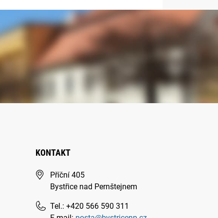
KONTAKT
Příční 405
Bystřice nad Pernštejnem
Tel.: +420 566 590 311
E-mail:
posta@bystricenp.cz