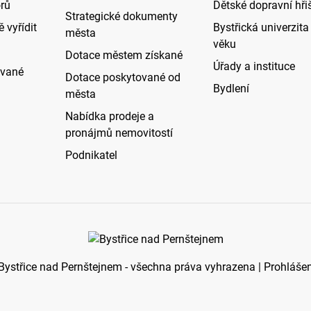
rů
Dětské dopravní hři
Strategické dokumenty
 vyřídit
Bystřická univerzita 
města
věku
Dotace městem získané
Úřady a instituce
ované
Dotace poskytované od
Bydlení
města
Nabídka prodeje a
pronájmů nemovitostí
Podnikatel
ystřice nad Pernštejnem - všechna práva vyhrazena |
Prohlášen