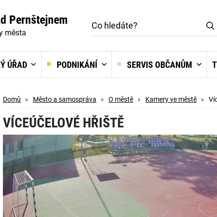
ad Pernštejnem
ky města
Ý ÚŘAD
PODNIKÁNÍ
SERVIS OBČANŮM
T
Domů
Město a samospráva
O městě
Kamery ve městě
Víc
VÍCEÚČELOVÉ HŘIŠTĚ