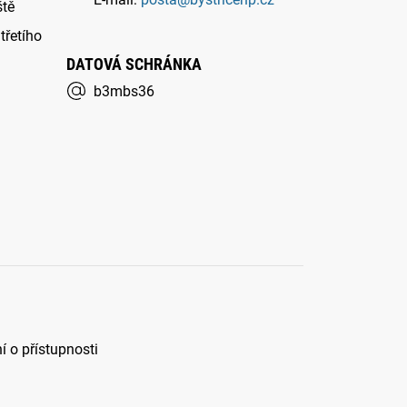
ště
třetího
DATOVÁ SCHRÁNKA
b3mbs36
í o přístupnosti
Potřebujete poradit?
Ze