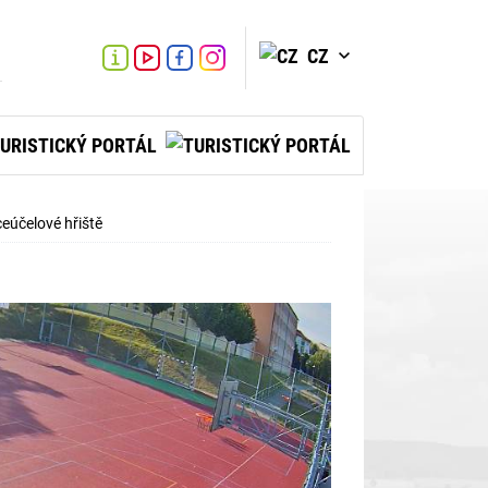
CZ
VYHLEDAT
Link
Link
Link
Turistické
informační
centrum
URISTICKÝ PORTÁL
eúčelové hřiště