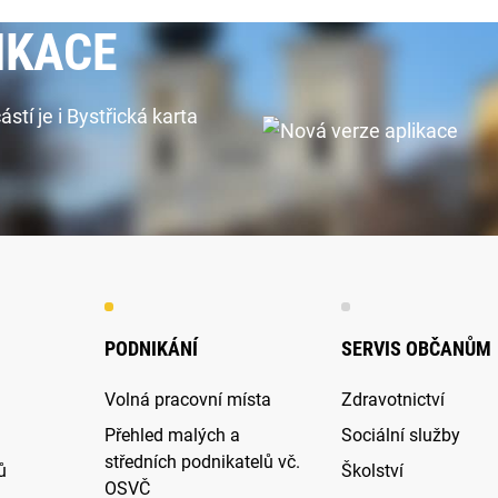
IKACE
í je i Bystřická karta
PODNIKÁNÍ
SERVIS OBČANŮM
Volná pracovní místa
Zdravotnictví
Přehled malých a
Sociální služby
středních podnikatelů vč.
ů
Školství
OSVČ