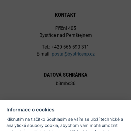
KONTAKT
Příční 405
Bystřice nad Pernštejnem
Tel.: +420 566 590 311
E-mail:
posta@bystricenp.cz
DATOVÁ SCHRÁNKA
b3mbs36
Informace o cookies
Kliknutím na tlačítko Souhlasím se vším se uloží technické a
© 2026 Město Bystřice nad Pernštejnem - všechna práva
analytické soubory cookie, abychom vám mohli umožnit