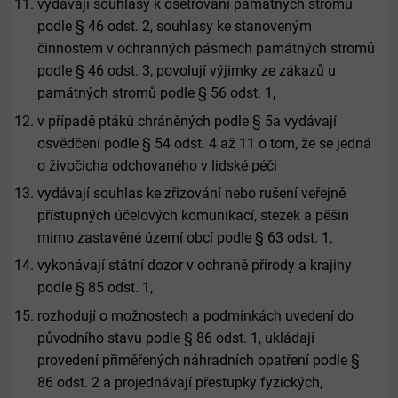
vydávají souhlasy k ošetřování památných stromů
podle § 46 odst. 2, souhlasy ke stanoveným
činnostem v ochranných pásmech památných stromů
podle § 46 odst. 3, povolují výjimky ze zákazů u
památných stromů podle § 56 odst. 1,
v případě ptáků chráněných podle § 5a vydávají
osvědčení podle § 54 odst. 4 až 11 o tom, že se jedná
o živočicha odchovaného v lidské péči
vydávají souhlas ke zřizování nebo rušení veřejně
přístupných účelových komunikací, stezek a pěšin
mimo zastavěné území obcí podle § 63 odst. 1,
vykonávají státní dozor v ochraně přírody a krajiny
podle § 85 odst. 1,
rozhodují o možnostech a podmínkách uvedení do
původního stavu podle § 86 odst. 1, ukládají
provedení přiměřených náhradních opatření podle §
86 odst. 2 a projednávají přestupky fyzických,