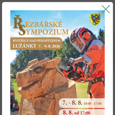
Bystřice nad Pernštejnem
oficiální stránky města
ÚSEK OCHRANY PŘÍRODY A KRAJINY
Obecní úřady obcí s rozšířenou působností vykonávají ve
svém správním obvodu státní správu v ochraně přírody a
krajiny podle zákona č. 114/1992 Sb., o ochraně přírody
a krajiny, v platném znění, pokud není příslušný jiný
orgán ochrany přírody (např. krajský úřad, ministerstvo
životního prostředí aj.) a nejde-li o území národního
parku, CHKO, maloplošných zvláště chráněných území a
jejich ochranných pásem a evropsky významných lokalit.
To znamená zejména:
vydávají souhlasy k zásahům, které by mohly vést k
poškození nebo zničení významného krajinného prvku
nebo ohrožení nebo oslabení jeho ekologicko-