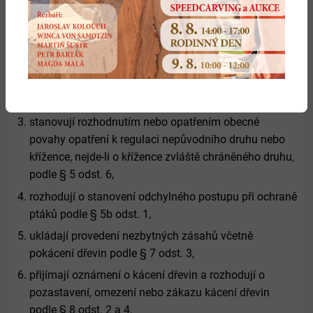
stabilizační funkce podle § 4 odst. 2 a registrují
významné krajinné prvky podle § 6 odst. 1,
vydávají rozhodnutím nebo opatřením obecné povahy
povolení k rozšiřování nepůvodního druhu nebo
křížence, nejde-li o křížence zvláště chráněného druhu,
do krajiny podle § 5 odst. 4 nebo 5,
stanovují rozhodnutím nebo opatřením obecné
povahy opatření k regulaci nepůvodního druhu nebo
křížence, nejde-li o křížence zvláště chráněného druhu,
podle § 5 odst. 6,
rozhodují o stanovení odchylného postupu při ochraně
ptáků podle § 5b odst. 1,
ukládají provedení nezbytných zásahů včetně
pokácení dřevin podle § 7 odst. 3,
přijímají oznámení o kácení dřevin a rozhodují o
pozastavení, omezení nebo zákazu kácení dřevin
podle § 8 odst. 2 a 4,