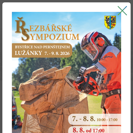
Bystřice nad Pernštejnem
oficiální stránky města
ÚSEK NAKLÁDÁNÍ S ODPADY
Zákon č. 541/2020 Sb., zákon o odpadech
§ 146
Obecní úřad obce s rozšířenou působností
(1) Obecní úřad obce s rozšířenou působností
a) vede a zpracovává evidenci jím vydaných souhlasů a
dalších rozhodnutí podle tohoto zákona,
b) kontroluje, jak jsou dodržována ustanovení právních
předpisů a rozhodnutí správních orgánů ve všech
oblastech působnosti tohoto zákona, s výjimkou oblastí,