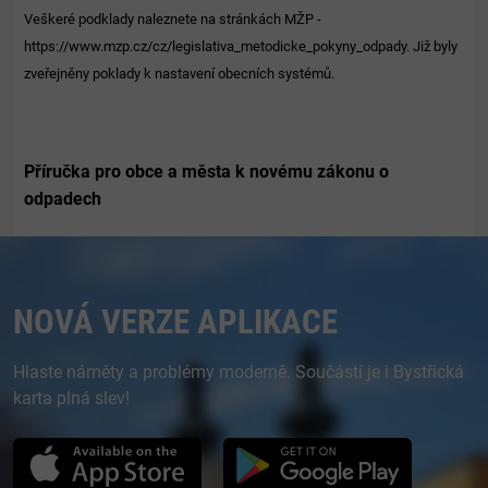
Veškeré podklady naleznete na stránkách MŽP -
https://www.mzp.cz/cz/legislativa_metodicke_pokyny_odpady
. Již byly
zveřejněny poklady k nastavení obecních systémů.
Příručka pro obce a města k novému zákonu o
odpadech
NOVÁ VERZE APLIKACE
Hlaste náměty a problémy moderně. Součástí je i Bystřická
karta plná slev!