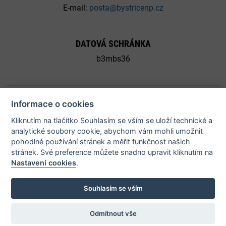
E-mail:
posta@bystricenp.cz
DATOVÁ SCHRÁNKA
b3mbs36
Informace o cookies
Kliknutím na tlačítko Souhlasím se vším se uloží technické a
© 2026 Město Bystřice nad Pernštejnem - všechna práva
analytické soubory cookie, abychom vám mohli umožnit
vyhrazena |
Prohlášení o přístupnosti
pohodlné používání stránek a měřit funkčnost našich
stránek. Své preference můžete snadno upravit kliknutím na
Nastavení cookies
.
Potřebujete poradit?
Zeptejte s
Souhlasím se vším
Odmítnout vše