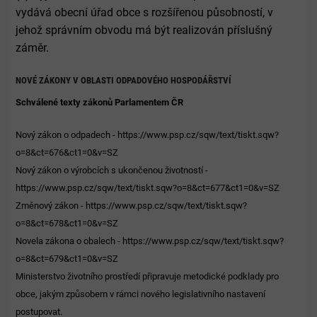
vydává obecní úřad obce s rozšířenou působností, v
jehož správním obvodu má být realizován příslušný
záměr.
NOVÉ ZÁKONY V OBLASTI ODPADOVÉHO HOSPODÁŘSTVÍ
Schválené texty zákonů Parlamentem ČR
Nový zákon o odpadech -
https://www.psp.cz/sqw/text/tiskt.sqw?
o=8&ct=676&ct1=0&v=SZ
Nový zákon o výrobcích s ukončenou životností -
https://www.psp.cz/sqw/text/tiskt.sqw?o=8&ct=677&ct1=0&v=SZ
Změnový zákon -
https://www.psp.cz/sqw/text/tiskt.sqw?
o=8&ct=678&ct1=0&v=SZ
Novela zákona o obalech -
https://www.psp.cz/sqw/text/tiskt.sqw?
o=8&ct=679&ct1=0&v=SZ
Ministerstvo životního prostředí připravuje metodické podklady pro
obce, jakým způsobem v rámci nového legislativního nastavení
postupovat.