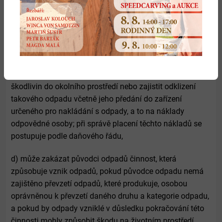
v nichž je podle § 147 odst. 1 písm. a) ke kontrole
příslušný obecní úřad, a zda pověřené osoby dodržují
stanovený způsob hodnocení nebezpečných vlastností
odpadů,
c) může zabezpečit odpad, který ohrožuje nebo
poškozuje zdraví lidí nebo životní prostředí, před únikem
škodlivin do okolního prostředí nebo zajistit odklizení
takového odpadu včetně jeho předání do zařízení
určeného pro nakládání s odpady, a to na náklady
odpovědné osoby; při správě placení těchto nákladů se
postupuje podle daňového řádu,
d) může zakázat původci odpadů činnost, která
způsobuje vznik odpadů, pokud původce odpadu nemá
zajištěno převzetí odpadů, které produkuje, osobou
oprávněnou k převzetí daného druhu a kategorie odpadu,
a pokud by odpady vzniklé v důsledku pokračování této
činnosti mohly způsobit škodu na životním prostředí