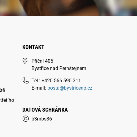
KONTAKT
Příční 405
Bystřice nad Pernštejnem
Tel.: +420 566 590 311
E-mail:
posta@bystricenp.cz
ště
třetího
DATOVÁ SCHRÁNKA
b3mbs36