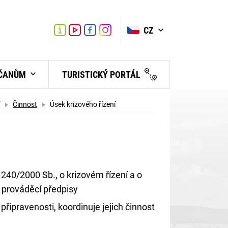
VYHLEDAT
Link
Link
CZ
Link
Turistické
informační
centrum
BČANŮM
TURISTICKÝ PORTÁL
Činnost
Úsek krizového řízení
 240/2000 Sb., o krizovém řízení a o
 prováděcí předpisy
připravenosti, koordinuje jejich činnost