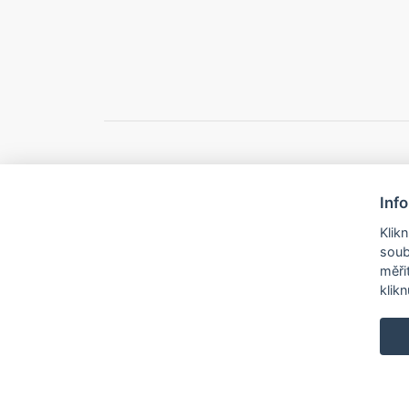
Inf
© 2026 Město B
Klik
soub
měři
klik