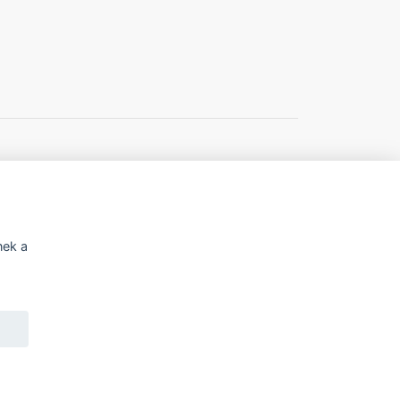
í o přístupnosti
Potřebujete poradit?
nek a