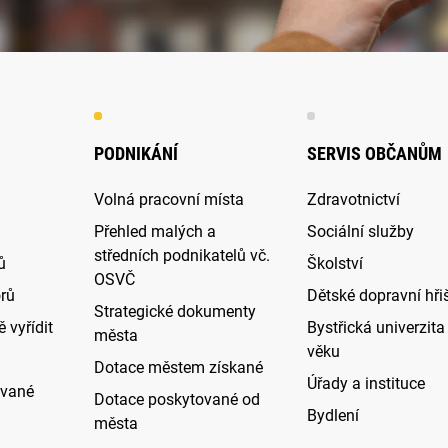
PODNIKÁNÍ
SERVIS OBČANŮM
Volná pracovní místa
Zdravotnictví
Přehled malých a
Sociální služby
středních podnikatelů vč.
ů
Školství
OSVČ
rů
Dětské dopravní hři
Strategické dokumenty
 vyřídit
Bystřická univerzita 
města
věku
Dotace městem získané
Úřady a instituce
ované
Dotace poskytované od
Bydlení
města