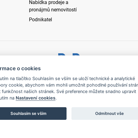
Nabídka prodeje a
pronájmů nemovitostí
Podnikatel
ormace o cookies
ystřice nad Pernštejnem - všechna práva vyhrazena |
Prohlášen
nutím na tlačítko Souhlasím se vším se uloží technické a analytické
ory cookie, abychom vám mohli umožnit pohodlné používání strá
t funkčnost našich stránek. Své preference můžete snadno upravit
nutím na
Nastavení cookies
.
Souhlasím se vším
Odmítnout vše