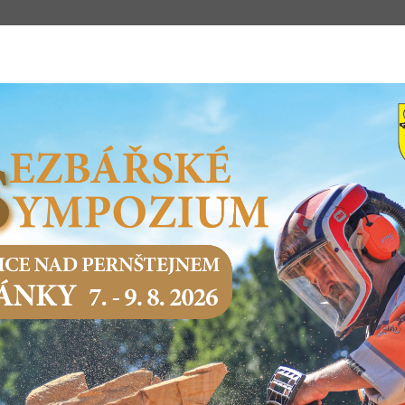
m
STSKÝ ÚŘAD
PODNIKÁNÍ
SERVIS O
Domů
Městský úřad
Kontakty MěÚ
Struktura úřadu
STRUKTURA ÚŘADU
Organizační struktura Městského úřadu Bystřice nad Pernštejnem