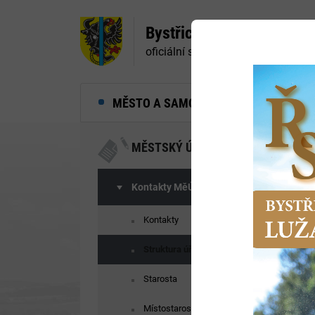
Bystřice nad Pernštejne
oficiální stránky města
MĚSTO A SAMOSPRÁVA
MĚ
MĚSTSKÝ ÚŘAD
Kontakty MěÚ
Kontakty
Struktura úřadu
Starosta
Místostarosta