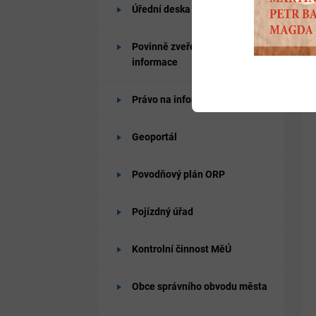
Úřední deska
Povinně zveřejňované
informace
Právo na informace
Geoportál
Povodňový plán ORP
Pojízdný úřad
Kontrolní činnost MěÚ
Obce správního obvodu města