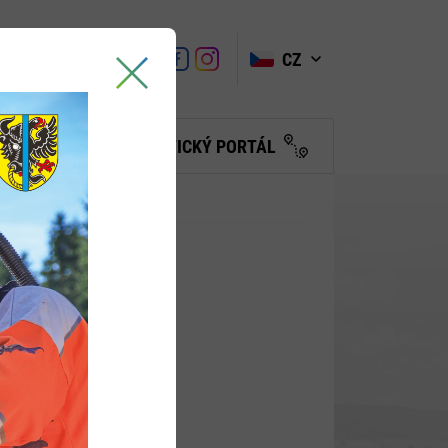
VYHLEDAT
Link
Link
CZ
Link
Turistické
informační
centrum
BČANŮM
TURISTICKÝ PORTÁL