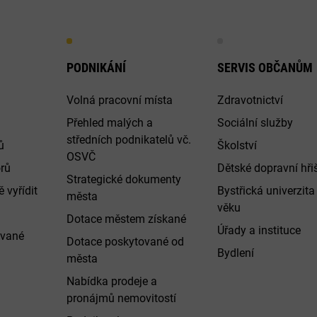
PODNIKÁNÍ
SERVIS OBČANŮM
Volná pracovní místa
Zdravotnictví
Přehled malých a
Sociální služby
středních podnikatelů vč.
ů
Školství
OSVČ
rů
Dětské dopravní hři
Strategické dokumenty
 vyřídit
Bystřická univerzita 
města
věku
Dotace městem získané
Úřady a instituce
ované
Dotace poskytované od
Bydlení
města
Nabídka prodeje a
pronájmů nemovitostí