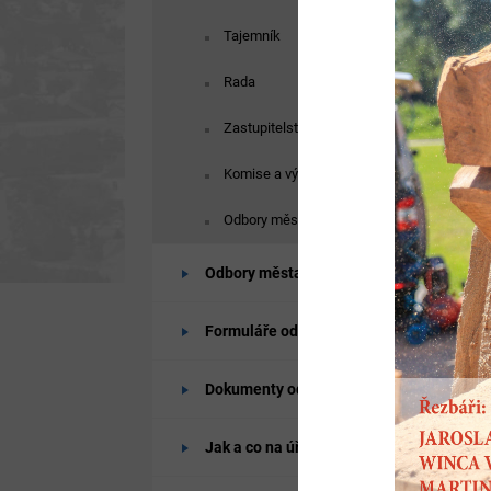
Tajemník
Rada
Zastupitelstvo
Komise a výbory
Odbory města
Odbory města
Formuláře odborů
Dokumenty odborů
Jak a co na úřadě vyřídit