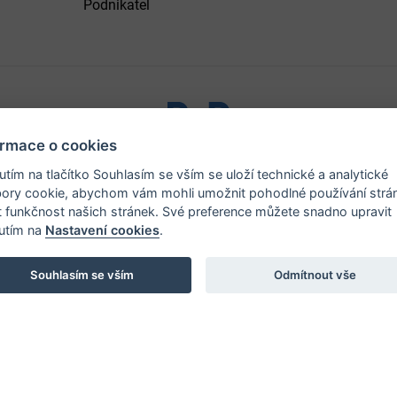
Podnikatel
ormace o cookies
ystřice nad Pernštejnem - všechna práva vyhrazena |
Prohlášen
nutím na tlačítko Souhlasím se vším se uloží technické a analytické
ory cookie, abychom vám mohli umožnit pohodlné používání strá
t funkčnost našich stránek. Své preference můžete snadno upravit
nutím na
Nastavení cookies
.
Souhlasím se vším
Odmítnout vše