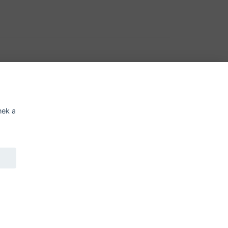
í o přístupnosti
Potřebujete poradit?
Zeptejte
nek a