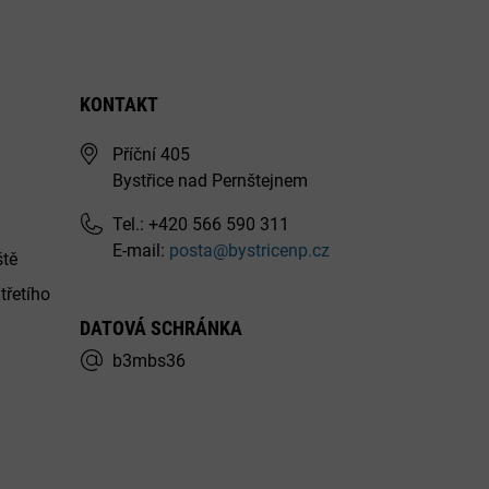
KONTAKT
Příční 405
Bystřice nad Pernštejnem
Tel.: +420 566 590 311
E-mail:
posta@bystricenp.cz
ště
třetího
DATOVÁ SCHRÁNKA
b3mbs36