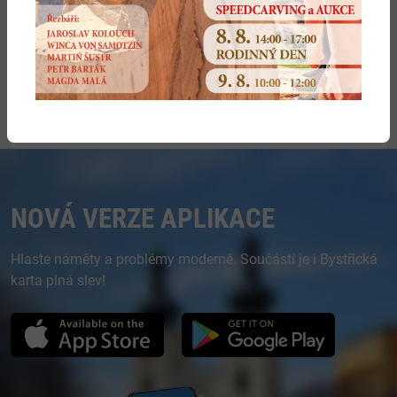
Výkres záboru ZPF a PUPFL
Širší vztahy
NOVÁ VERZE APLIKACE
Hlaste náměty a problémy moderně. Součástí je i Bystřická
karta plná slev!