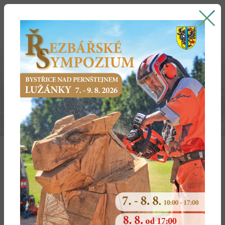
Bystřice nad Pernštejnem
oficiální stránky města
STRACHUJOV
ÚP Strachujov (2016)
Textová část
Výkres základního členění území
Koncepce uspořádání území obce
Veřejná infrastruktura
ODŮVODNĚNÍ
Textová část
Koordinační výkres