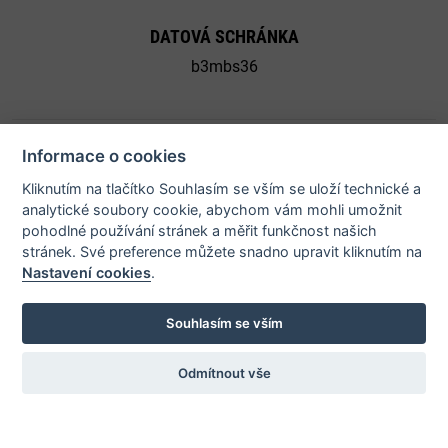
DATOVÁ SCHRÁNKA
b3mbs36
Informace o cookies
Kliknutím na tlačítko Souhlasím se vším se uloží technické a
© 2026 Město Bystřice nad Pernštejnem - všechna práva
analytické soubory cookie, abychom vám mohli umožnit
pohodlné používání stránek a měřit funkčnost našich
vyhrazena |
Prohlášení o přístupnosti
stránek. Své preference můžete snadno upravit kliknutím na
Nastavení cookies
.
Potřebujete poradit?
Souhlasím se vším
Odmítnout vše