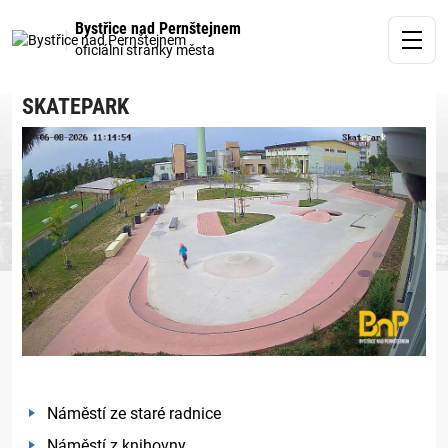
Bystřice nad Pernštejnem
oficiální stránky města
SKATEPARK
Náměstí ze staré radnice
Náměstí z knihovny