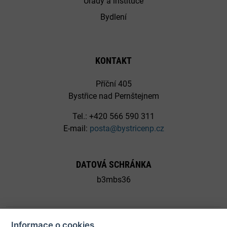
Úřady a instituce
Bydlení
KONTAKT
Příční 405
Bystřice nad Pernštejnem
Tel.: +420 566 590 311
E-mail:
posta@bystricenp.cz
DATOVÁ SCHRÁNKA
b3mbs36
Informace o cookies