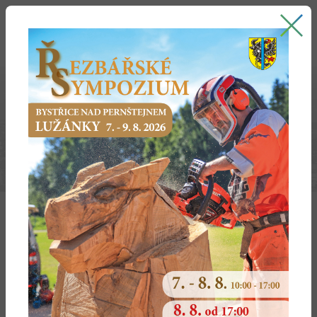
Bystřice nad Pernštejnem
oficiální stránky města
STŘEDNĚDOBÝ VÝHLED ROZPOČTU
Střednědobý výhled rozpočtu města Bystřice nad
Pernštejnem na rok 2027 - 2029
Střednědobý výhled rozpočtu města Bystřice nad
Pernštejnem na rok 2025 - 2027
Střednědobý výhled rozpočtu města Bystřice nad
Pernštejnem na rok 2023 - 2025
Střednědobý výhled rozpočtu města Bystřice nad
Pernštejnem na rok 2021 - 2023
Střednědobý výhled rozpočtu města Bystřice nad
Pernštejnem na rok 2019 - 2021
Rozpočtový výhled 2016 - 2020