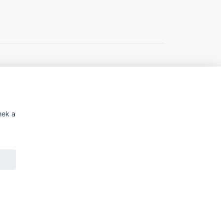
í o přístupnosti
nek a