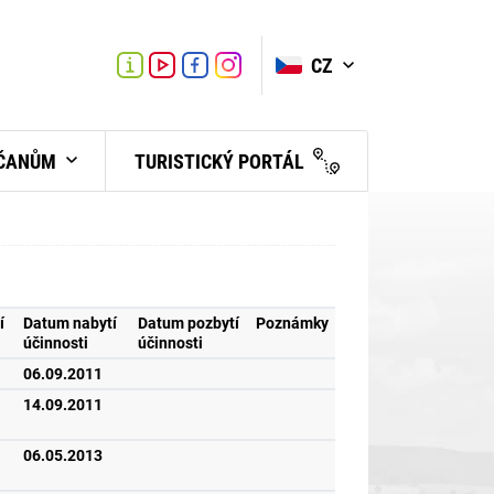
VYHLEDAT
Link
Link
CZ
Link
Turistické
informační
centrum
BČANŮM
TURISTICKÝ PORTÁL
í
Datum nabytí
Datum pozbytí
Poznámky
účinnosti
účinnosti
06.09.2011
14.09.2011
06.05.2013