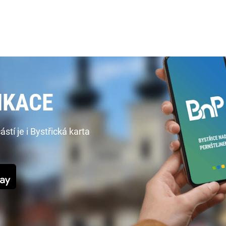
IKACE
í je i Bystřická karta