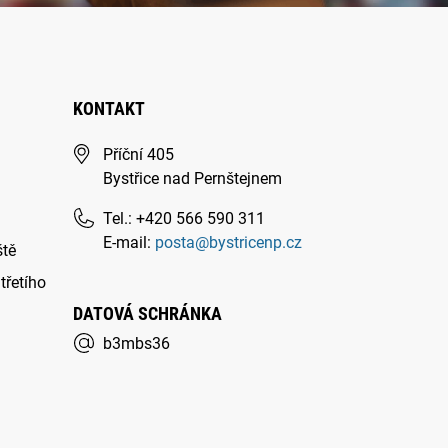
KONTAKT
Příční 405
Bystřice nad Pernštejnem
Tel.: +420 566 590 311
E-mail:
posta@bystricenp.cz
ště
třetího
DATOVÁ SCHRÁNKA
b3mbs36