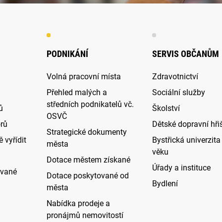
PODNIKÁNÍ
SERVIS OBČANŮM
Volná pracovní místa
Zdravotnictví
Přehled malých a
Sociální služby
středních podnikatelů vč.
ů
Školství
OSVČ
rů
Dětské dopravní hři
Strategické dokumenty
 vyřídit
Bystřická univerzita 
města
věku
Dotace městem získané
Úřady a instituce
ované
Dotace poskytované od
Bydlení
města
Nabídka prodeje a
pronájmů nemovitostí