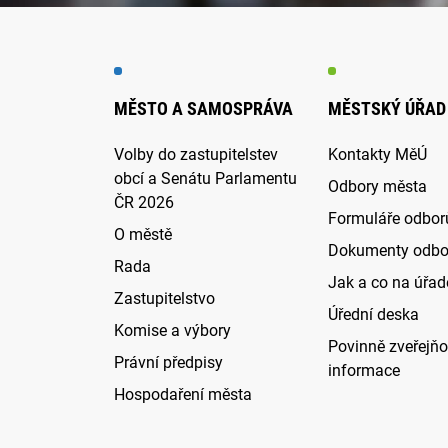
MĚSTO A SAMOSPRÁVA
MĚSTSKÝ ÚŘAD
Volby do zastupitelstev
Kontakty MěÚ
obcí a Senátu Parlamentu
Odbory města
ČR 2026
Formuláře odbor
O městě
Dokumenty odbo
Rada
Jak a co na úřadě
Zastupitelstvo
Úřední deska
Komise a výbory
Povinně zveřejň
Právní předpisy
informace
Hospodaření města