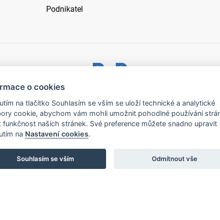
Podnikatel
ormace o cookies
ystřice nad Pernštejnem - všechna práva vyhrazena |
Prohlášen
nutím na tlačítko Souhlasím se vším se uloží technické a analytické
ory cookie, abychom vám mohli umožnit pohodlné používání strá
t funkčnost našich stránek. Své preference můžete snadno upravit
nutím na
Nastavení cookies
.
Souhlasím se vším
Odmítnout vše