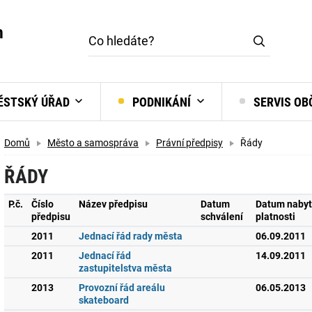
m
STSKÝ ÚŘAD
PODNIKÁNÍ
SERVIS O
Domů
Město a samospráva
Právní předpisy
Řády
ŘÁDY
P.č.
Číslo
Název předpisu
Datum
Datum nabyt
předpisu
schválení
platnosti
2011
Jednací řád rady města
06.09.2011
2011
Jednací řád
14.09.2011
zastupitelstva města
2013
Provozní řád areálu
06.05.2013
skateboard