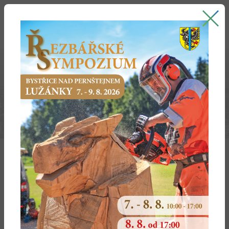
Bystřice nad Pernštejnem
oficiální stránky města
PROSETÍN
Územni plán Prosetín byl schválen před platností zákona
č. 183/2006 Sb.
Textová část
Koncepce uspořádání území obce - hlavní výkres
Koncepce dopravy
Vodovod, Kanalizace
Energetika
Veřejně prospěšné stavby