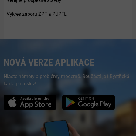
Veřejně prospěšné stavby
Výkres záboru ZPF a PUPFL
NOVÁ VERZE APLIKACE
Hlaste náměty a problémy moderně. Součástí je i Bystřická
karta plná slev!