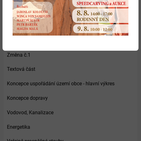
Textová část- regulativy
Výkres záboru ZPF a PUPFL
Změna č.1
Textová část
Koncepce uspořádání území obce - hlavní výkres
Koncepce dopravy
Vodovod, Kanalizace
Energetika