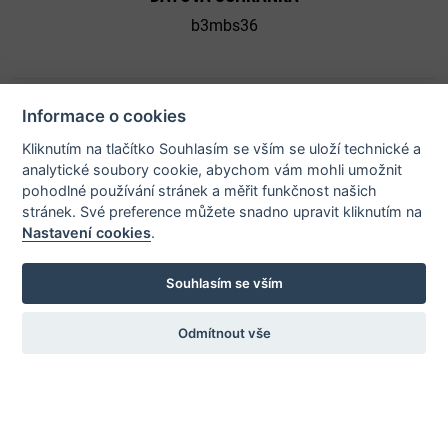
b3mbs36
Informace o cookies
Kliknutím na tlačítko Souhlasím se vším se uloží technické a
© 2026 Město Bystřice nad Pernštejnem - všechna práva
analytické soubory cookie, abychom vám mohli umožnit
vyhrazena |
Prohlášení o přístupnosti
pohodlné používání stránek a měřit funkčnost našich
stránek. Své preference můžete snadno upravit kliknutím na
Nastavení cookies
.
Potřebujete poradit?
Souhlasím se vším
Odmítnout vše