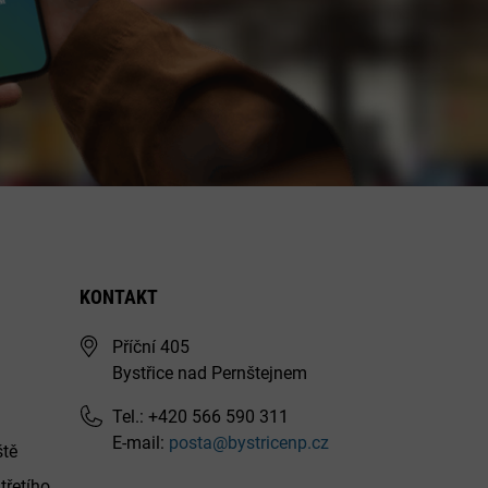
KONTAKT
Příční 405
Bystřice nad Pernštejnem
Tel.: +420 566 590 311
E-mail:
posta@bystricenp.cz
ště
třetího