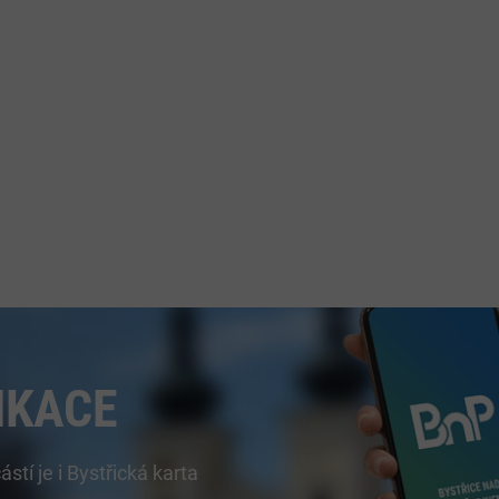
IKACE
í je i Bystřická karta