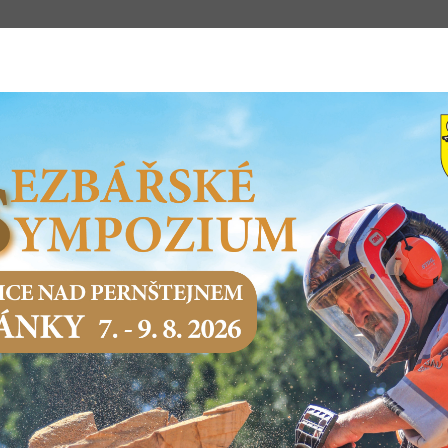
m
STSKÝ ÚŘAD
PODNIKÁNÍ
SERVIS O
Domů
Město a samospráva
Volby do zastupitelstev obcí a Sen
PRÁVNÍ PŘEDPISY
01. zákon č. 491-2001 Sb. o volbách do zastupitelstev o
02. vyhláška 353-2025 Sb. o provedení zákona o správě
03. Směrnice Ministerstva financí č.j. MF-62 970_2013_1
financování voleb
04. zákon 234-2025 Sb. o volebních kampaních a o transp
05. Zákon 88-2024 Sb. Zákon o správě voleb