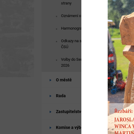
strany
Oznámení o transparentnosti
Harmonogram úkolů a lhůt
Odkazy na stránky MV ČR a
ČSÚ
Volby do Senátu Parlamentu ČR
2026
O městě
Rada
Zastupitelstvo
Komise a výbory