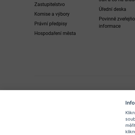
Zastupitelstvo
Úřední deska
Komise a výbory
Povinně zveřejň
Právní předpisy
informace
Hospodaření města
Inf
© 2026 Město B
Klik
soub
měři
klik