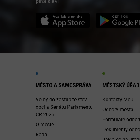
plná slev!
MĚSTO A SAMOSPRÁVA
MĚSTSKÝ ÚŘAD
Volby do zastupitelstev
Kontakty MěÚ
obcí a Senátu Parlamentu
Odbory města
ČR 2026
Formuláře odbor
O městě
Dokumenty odbo
Rada
Jak a co na úřadě