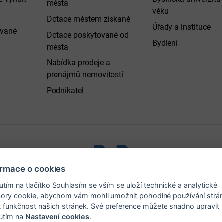
města
věku
Dotace městem získané
Úřady a instituce
ované
Dotace poskytované od
Bydlení
města
Nabídka prodeje a
pronájmů nemovitostí
Podnikatel
ormace o cookies
ystřice nad Pernštejnem - všechna práva vyhrazena |
Prohlášen
nutím na tlačítko Souhlasím se vším se uloží technické a analytické
ory cookie, abychom vám mohli umožnit pohodlné používání strá
t funkčnost našich stránek. Své preference můžete snadno upravit
nutím na
Nastavení cookies
.