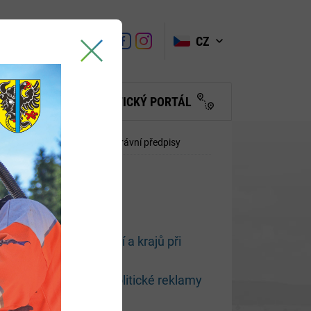
VYHLEDAT
Link
Link
CZ
Link
Turistické
informační
centrum
BČANŮM
TURISTICKÝ PORTÁL
átu Parlamentu ČR 2026
Právní předpisy
bcí
 voleb
2-1204 o postupu obcí a krajů při
arentnosti a cílení politické reklamy