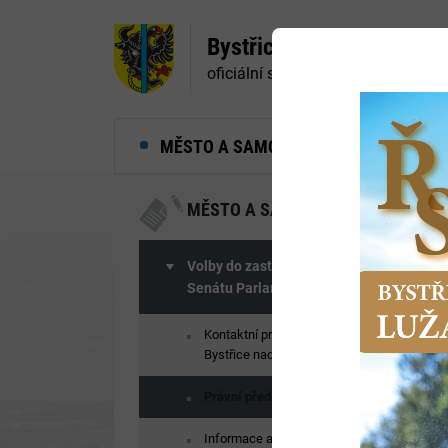
Bystřice nad Pernštejne
oficiální stránky města
MĚSTO A SAMOSPRÁVA
MĚ
MĚSTO A SAMOSPRÁVA
Volby do zastupitelstev obcí a
Senátu Parlamentu ČR 2026
Kontaktní pracovníci MěÚ
Bystřice nad Pernštejnem
Právní předpisy
Informace a vzory pro volební