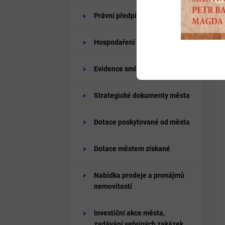
Právní předpisy
Hospodaření města
Evidence smluv
Strategické dokumenty města
Dotace poskytované od města
Dotace městem získané
Nabídka prodeje a pronájmů
nemovitostí
Investiční akce města,
zadávání veřejných zakázek