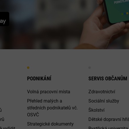
PODNIKÁNÍ
SERVIS OBČANŮM
Volná pracovní místa
Zdravotnictví
Přehled malých a
Sociální služby
středních podnikatelů vč.
ů
Školství
OSVČ
rů
Dětské dopravní hři
Strategické dokumenty
 vyřídit
Bystřická univerzita 