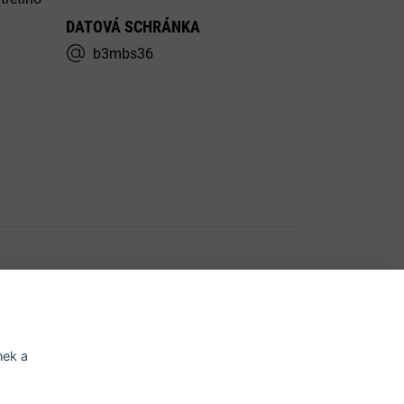
DATOVÁ SCHRÁNKA
b3mbs36
í o přístupnosti
Potřebujete poradit?
Zeptejte
se na
nek a