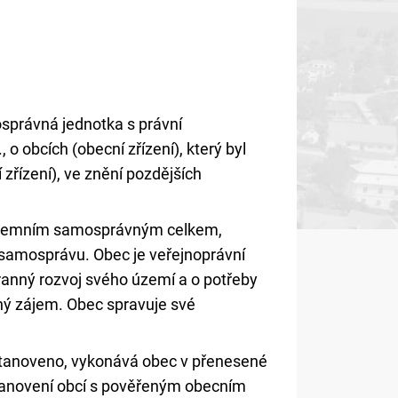
správná jednotka s právní
 o obcích (obecní zřízení), který byl
zřízení), ve znění pozdějších
 územním samosprávným celkem,
samosprávu. Obec je veřejnoprávní
ranný rozvoj svého území a o potřeby
jný zájem. Obec spravuje své
mi stanoveno, vykonává obec v přenesené
stanovení obcí s pověřeným obecním