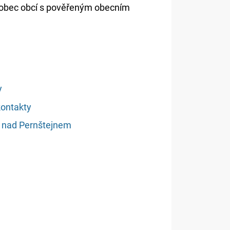
e obec obcí s pověřeným obecním
y
kontakty
e nad Pernštejnem