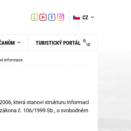
VYHLEDAT
Link
Link
CZ
Link
Turistické
informační
centrum
BČANŮM
TURISTICKÝ PORTÁL
né informace
006, která stanoví strukturu informací
2 zákona č. 106/1999 Sb., o svobodném