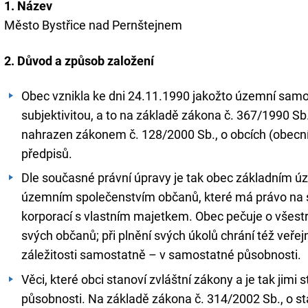
1. Název
Město Bystřice nad Pernštejnem
2. Důvod a způsob založení
Obec vznikla ke dni 24.11.1990 jakožto územní samo
subjektivitou, a to na základě zákona č. 367/1990 Sb.,
nahrazen zákonem č. 128/2000 Sb., o obcích (obecní 
předpisů.
Dle současné právní úpravy je tak obec základním
územním společenstvím občanů, které má právo na 
korporací s vlastním majetkem. Obec pečuje o všest
svých občanů; při plnění svých úkolů chrání též veře
záležitosti samostatně – v samostatné působnosti.
Věci, které obci stanoví zvláštní zákony a je tak ji
působnosti. Na základě zákona č. 314/2002 Sb., o 