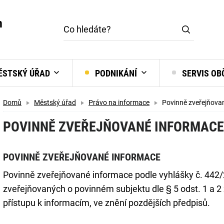
m
STSKÝ ÚŘAD
PODNIKÁNÍ
SERVIS O
Domů
Městský úřad
Právo na informace
Povinně zveřejňova
POVINNĚ ZVEŘEJŇOVANÉ INFORMACE
POVINNĚ ZVEŘEJŇOVANÉ INFORMACE
Povinně zveřejňované informace podle vyhlášky č. 442/2
zveřejňovaných o povinném subjektu dle § 5 odst. 1 a 
přístupu k informacím, ve znění pozdějších předpisů.