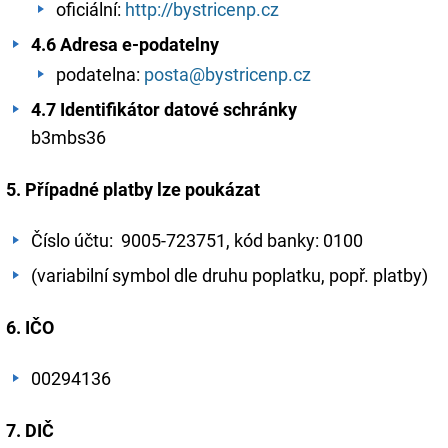
oficiální:
http://bystricenp.cz
4.6 Adresa e-podatelny
podatelna:
posta@bystricenp.cz
4.7 Identifikátor datové schránky
b3mbs36
5. Případné platby lze poukázat
Číslo účtu: 9005-723751, kód banky: 0100
​(variabilní symbol dle druhu poplatku, popř. platby)
6. IČO
00294136
7. DIČ