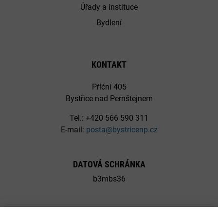
Úřady a instituce
Bydlení
KONTAKT
Příční 405
Bystřice nad Pernštejnem
Tel.: +420 566 590 311
E-mail:
posta@bystricenp.cz
DATOVÁ SCHRÁNKA
b3mbs36