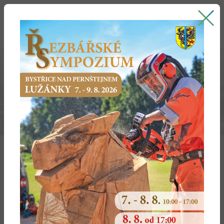
Bystřice nad Pernštejnem
oficiální stránky města
PÍSEČNÉ
Úplné zněmí po změně č.1 ÚP Písečné
Textová část
Výkres základního členění území
Koncepce uspořádání území obce
Koncepce dopravy
Vodovod, Kanalizace
Energetika