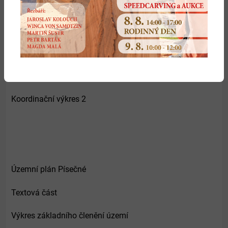
Veřejně prospěšné stavby
Odůvodnění
Koordinační výkres 1
Koordinační výkres 2
Územní plán Písečné
Textová část
Výkres základního členění území