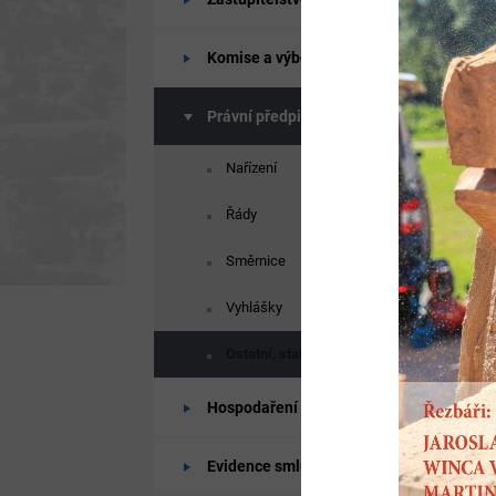
Komise a výbory
Právní předpisy
Nařízení
Řády
Směrnice
Vyhlášky
Ostatní, statusy
Hospodaření města
Evidence smluv