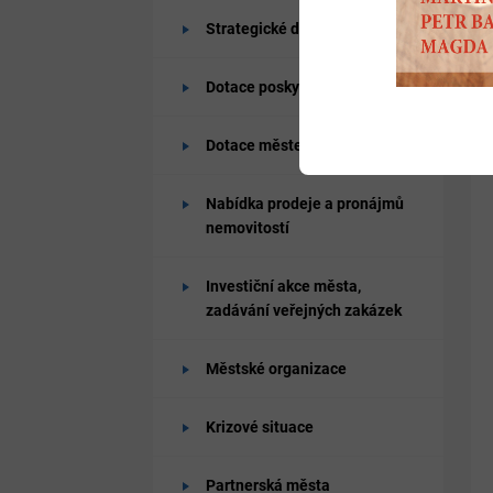
Strategické dokumenty města
Dotace poskytované od města
Dotace městem získané
Nabídka prodeje a pronájmů
nemovitostí
Investiční akce města,
zadávání veřejných zakázek
Městské organizace
Krizové situace
Partnerská města