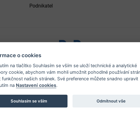
Podnikatel
ormace o cookies
ystřice nad Pernštejnem - všechna práva vyhrazena |
Prohlášen
nutím na tlačítko Souhlasím se vším se uloží technické a analytické
ory cookie, abychom vám mohli umožnit pohodlné používání strá
t funkčnost našich stránek. Své preference můžete snadno upravit
nutím na
Nastavení cookies
.
Souhlasím se vším
Odmítnout vše