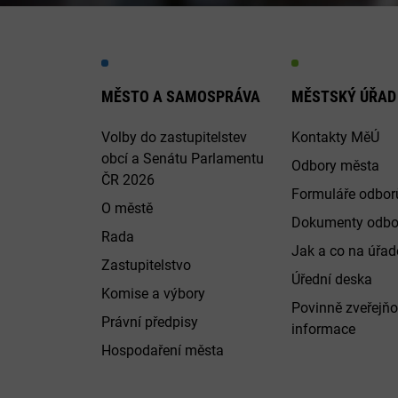
MĚSTO A SAMOSPRÁVA
MĚSTSKÝ ÚŘAD
Volby do zastupitelstev
Kontakty MěÚ
obcí a Senátu Parlamentu
Odbory města
ČR 2026
Formuláře odbor
O městě
Dokumenty odbo
Rada
Jak a co na úřadě
Zastupitelstvo
Úřední deska
Komise a výbory
Povinně zveřejň
Právní předpisy
informace
Hospodaření města