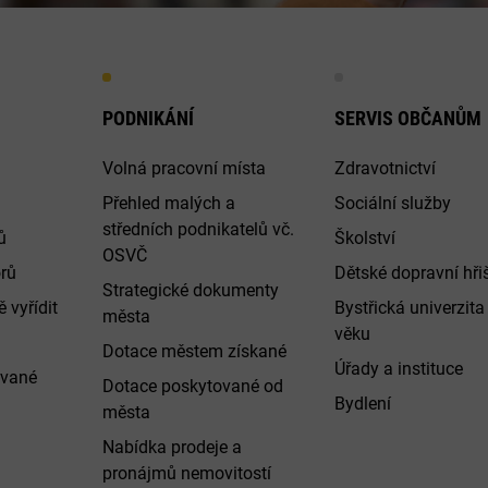
PODNIKÁNÍ
SERVIS OBČANŮM
Volná pracovní místa
Zdravotnictví
Přehled malých a
Sociální služby
středních podnikatelů vč.
ů
Školství
OSVČ
rů
Dětské dopravní hři
Strategické dokumenty
 vyřídit
Bystřická univerzita 
města
věku
Dotace městem získané
Úřady a instituce
ované
Dotace poskytované od
Bydlení
města
Nabídka prodeje a
pronájmů nemovitostí