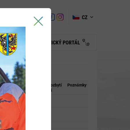
VYHLEDAT
Link
Link
CZ
Link
Turistické
informační
centrum
BČANŮM
TURISTICKÝ PORTÁL
Datum nabytí
Datum pozbytí
Poznámky
účinnosti
účinnosti
12.12.2024
12.12.2024