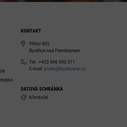
KONTAKT
Příční 405
Bystřice nad Pernštejnem
Tel.: +420 566 590 311
E-mail:
posta@bystricenp.cz
ště
třetího
DATOVÁ SCHRÁNKA
b3mbs36