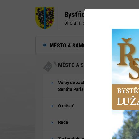
Bystřice nad Pernštejne
oficiální stránky města
MĚSTO A SAMOSPRÁVA
MĚ
MĚSTO A SAMOSPRÁVA
Volby do zastupitelstev obcí a
Senátu Parlamentu ČR 2026
O městě
Rada
Zastupitelstvo