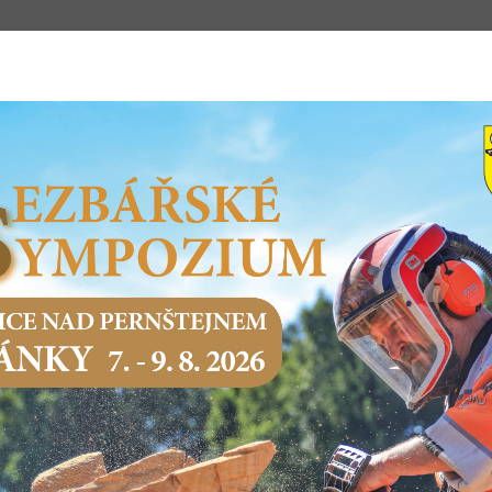
m
STSKÝ ÚŘAD
PODNIKÁNÍ
SERVIS O
Domů
Město a samospráva
Právní předpisy
Ostatní, statusy
OSTATNÍ, STATUSY
P.č.
Číslo
Název předpisu
Datum
Datum nabytí
předpisu
schválení
platnosti
2005
Požární poplachová
15.12.2005
směrnice domy
2024
Status sociálního
11.12.2024
12.12.2024
fondu
2024
Status rozvoje bydlení
11.12.2024
12.12.2024