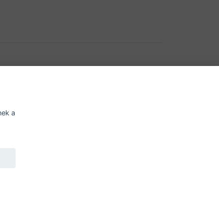
í o přístupnosti
Potřebujete poradit?
Zeptejte
nek a