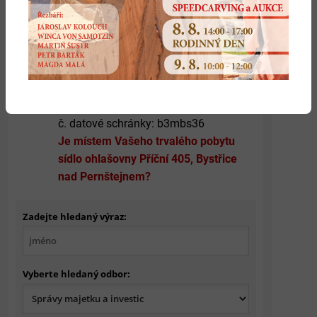
Ústředna tel.: 566 590 311
St: 7.00-
11.30 12.00-17.00
E-mail:
posta@bystricenp.cz
(mimo úřední
hodiny po dohodě)
č. datové schránky: b3mbs36
Je místem Vašeho trvalého pobytu
sídlo ohlašovny Příční 405, Bystřice
nad Pernštejnem?
Zadejte hledaný výraz:
Vyberte hledaný odbor: