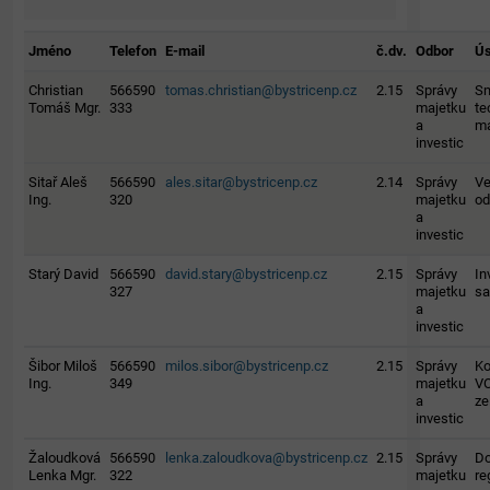
Jméno
Telefon
E-mail
č.dv.
Odbor
Ú
Christian
566590
tomas.christian@bystricenp.cz
2.15
Správy
Sm
Tomáš Mgr.
333
majetku
te
a
m
investic
Sitař Aleš
566590
ales.sitar@bystricenp.cz
2.14
Správy
Ve
Ing.
320
majetku
od
a
investic
Starý David
566590
david.stary@bystricenp.cz
2.15
Správy
In
327
majetku
sa
a
investic
Šibor Miloš
566590
milos.sibor@bystricenp.cz
2.15
Správy
Ko
Ing.
349
majetku
VO
a
ze
investic
Žaloudková
566590
lenka.zaloudkova@bystricenp.cz
2.15
Správy
Do
Lenka Mgr.
322
majetku
re