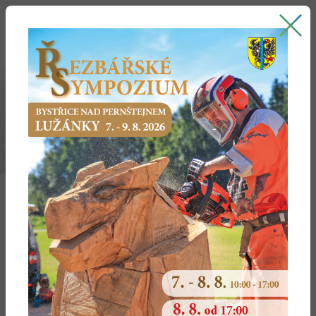
Bystřice nad Pernštejnem
oficiální stránky města
ODBOR SPRÁVY MAJETKU A
INVESTIC
Kontakty
Činnost
Formuláře
Životní situace
Dokumenty
Městský úřad Bystřice nad Pernštejnem
ÚŘEDNÍ
HODINY:
Příční 405, 593 01 Bystřice nad
Pernštejnem Po:
7.00-11.30 12.00-17.00