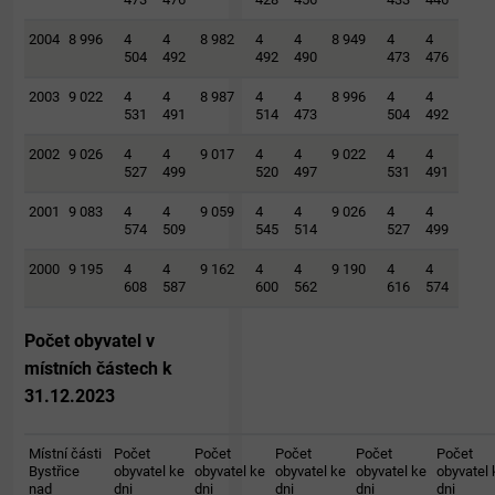
2004
8 996
4
4
8 982
4
4
8 949
4
4
504
492
492
490
473
476
2003
9 022
4
4
8 987
4
4
8 996
4
4
531
491
514
473
504
492
2002
9 026
4
4
9 017
4
4
9 022
4
4
527
499
520
497
531
491
2001
9 083
4
4
9 059
4
4
9 026
4
4
574
509
545
514
527
499
2000
9 195
4
4
9 162
4
4
9 190
4
4
608
587
600
562
616
574
Počet obyvatel v
místních částech k
31.12.2023
Místní části
Počet
Počet
Počet
Počet
Počet
Bystřice
obyvatel ke
obyvatel ke
obyvatel ke
obyvatel ke
obyvatel 
nad
dni
dni
dni
dni
dni