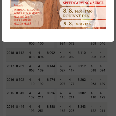
871
964
901
016
911
995
2021
7 890
3
3
7 843
3
3
7 835
3
3
907
983
879
964
871
964
2020
8 004
3
4
8 002
3
4
7 982
3
4
958
046
957
045
938
044
2019
8 110
4
4
8 056
3
4
8 004
3
4
005
105
984
072
958
046
2018
8 112
4
4
8 092
4
4
8 110
4
4
018
094
003
089
005
105
2017
8 202
4
4
8 144
4
4
8 112
4
4
063
139
027
117
018
094
2016
8 302
4
4
8 274
4
4
8 202
4
4
110
192
097
177
063
139
2015
8 343
4
4
8 326
4
4
8 302
4
4
132
211
115
211
110
192
2014
8 444
4
4
8 388
4
4
8 343
4
4
193
251
163
225
132
211