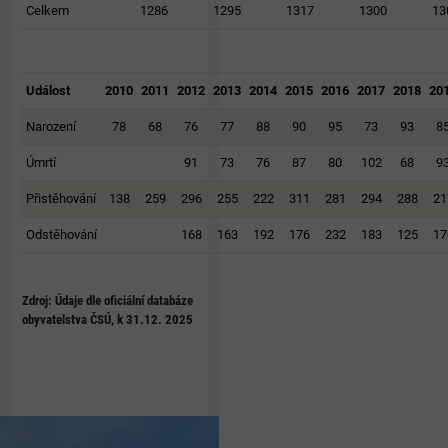
Celkem
1286
1295
1317
1300
13
Událost
2010
2011
2012
2013
2014
2015
2016
2017
2018
20
Narození
78
68
76
77
88
90
95
73
93
8
Úmrtí
91
73
76
87
80
102
68
9
Přistěhování
138
259
296
255
222
311
281
294
288
21
Odstěhování
168
163
192
176
232
183
125
17
Zdroj: Údaje dle oficiální databáze
obyvatelstva ČSÚ, k 31.12. 2025