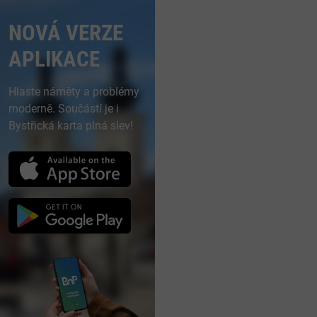
NOVÁ VERZE
APLIKACE
Hlaste náměty a problémy
moderně. Součástí je i
Bystřická karta plná slev!