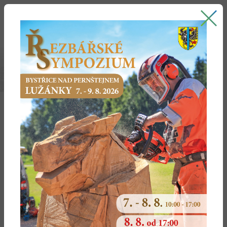
Bystřice nad Pernštejnem
oficiální stránky města
OBYVATELSTVO
Počet obyvatel Bystřice
n. P.
Stav k 1. 1.
Stav k 1. 7. (střední
Stav k 31. 12.
(počáteční stav)
stav)
(koncový stav)
celkem
muži
ženy
celkem
muži
ženy
celkem
muži
ženy
2025
2024
7 896
3
3
909
987
2023
7 906
3
3
7 910
3
4
7 896
3
3
911
995
909
001
909
987
2022
7 835
3
3
7 917
3
4
7 906
3
3