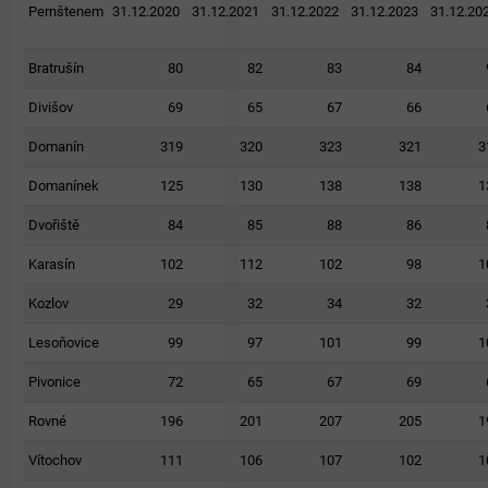
Pernštenem
31.12.2020
31.12.2021
31.12.2022
31.12.2023
31.12.20
Bratrušín
80
82
83
84
Divišov
69
65
67
66
Domanín
319
320
323
321
3
Domanínek
125
130
138
138
1
Dvořiště
84
85
88
86
Karasín
102
112
102
98
1
Kozlov
29
32
34
32
Lesoňovice
99
97
101
99
1
Pivonice
72
65
67
69
Rovné
196
201
207
205
1
Vítochov
111
106
107
102
1