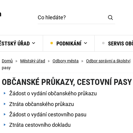
m
STSKÝ ÚŘAD
PODNIKÁNÍ
SERVIS O
Domů
Městský úřad
Odbory města
Odbor správní a školství
pasy
OBČANSKÉ PRŮKAZY, CESTOVNÍ PASY
Žádost o vydání občanského průkazu
Ztráta občanského průkazu
Žádost o vydání cestovního pasu
Ztráta cestovního dokladu