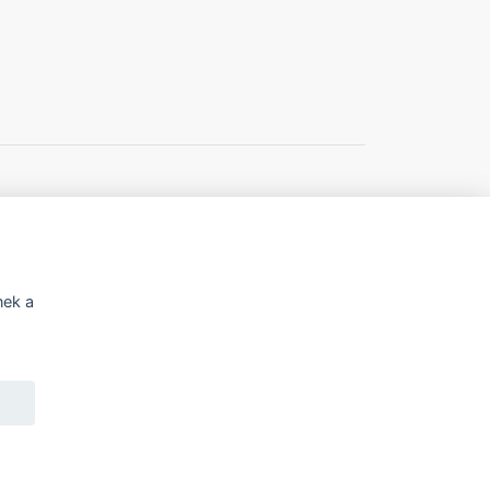
í o přístupnosti
Potřebujete poradit?
Z
nek a