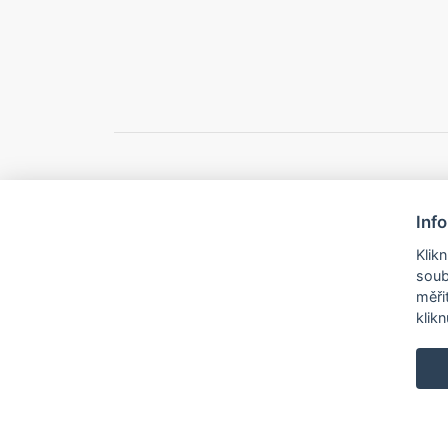
Inf
© 2026 Město B
Klik
soub
měři
klik