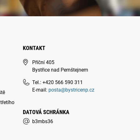
KONTAKT
Příční 405
Bystřice nad Pernštejnem
Tel.: +420 566 590 311
E-mail:
posta@bystricenp.cz
ště
třetího
DATOVÁ SCHRÁNKA
b3mbs36