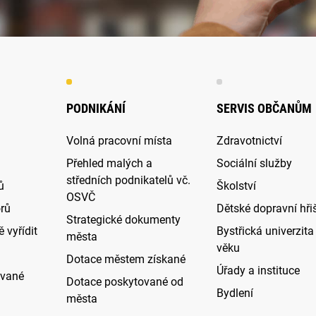
PODNIKÁNÍ
SERVIS OBČANŮM
Volná pracovní místa
Zdravotnictví
Přehled malých a
Sociální služby
středních podnikatelů vč.
ů
Školství
OSVČ
rů
Dětské dopravní hři
Strategické dokumenty
 vyřídit
Bystřická univerzita 
města
věku
Dotace městem získané
Úřady a instituce
ované
Dotace poskytované od
Bydlení
města