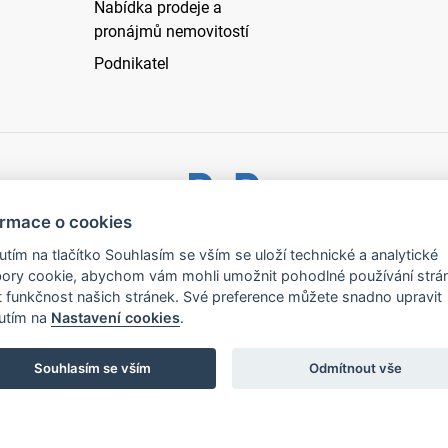
Nabídka prodeje a
pronájmů nemovitostí
Podnikatel
ormace o cookies
ystřice nad Pernštejnem - všechna práva vyhrazena |
Prohlášen
nutím na tlačítko Souhlasím se vším se uloží technické a analytické
ory cookie, abychom vám mohli umožnit pohodlné používání strá
t funkčnost našich stránek. Své preference můžete snadno upravit
nutím na
Nastavení cookies
.
Souhlasím se vším
Odmítnout vše