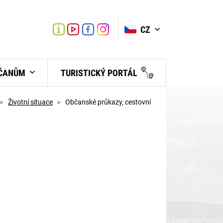
VYHLEDAT
Link
Link
CZ
Link
Turistické
informační
centrum
BČANŮM
TURISTICKÝ PORTÁL
Životní situace
Občanské průkazy, cestovní