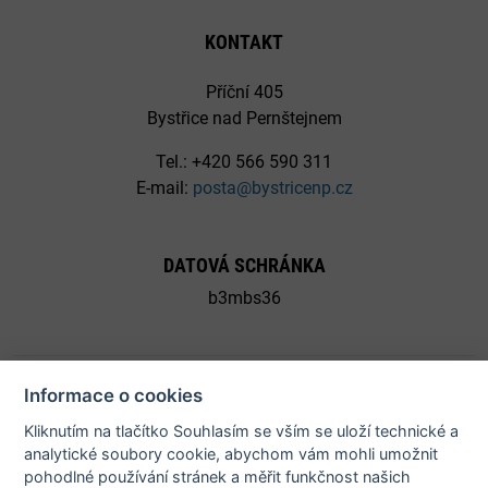
KONTAKT
Příční 405
Bystřice nad Pernštejnem
Tel.: +420 566 590 311
E-mail:
posta@bystricenp.cz
DATOVÁ SCHRÁNKA
b3mbs36
Informace o cookies
Kliknutím na tlačítko Souhlasím se vším se uloží technické a
© 2026 Město Bystřice nad Pernštejnem - všechna práva
analytické soubory cookie, abychom vám mohli umožnit
pohodlné používání stránek a měřit funkčnost našich
vyhrazena |
Prohlášení o přístupnosti