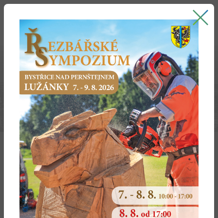
Bystřice nad Pernštejnem
oficiální stránky města
NOVÝ DOPRAVNÍ AUTOMOBIL BYSTŘICE NAD
PERNŠTEJNEM
7. výzva MAS Zubří země – IROP – Hasiči I
Cílem a výsledkem projektu je nákup 1 ks nového DA
včetně přívěsu/dále jen DA/ pro zvýšení akceschopnosti
jednotky SDH města Bystřice nad Pernštejnem pro
evakuaci a nouzové zásobovaní obyvatel obcí při