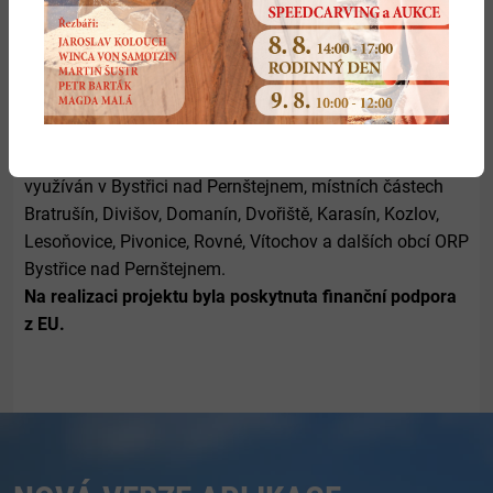
odstraňování důsledků nadprůměrných sněhových
srážek a masivních námraz, dále zvýšení akceschopnosti
jednotky SDH obce na úseku požární ochrany a ochrany
obyvatelstva při dalších mimořádných událostech,
ohrožení života, zdraví a majetku obyvatel, ke zvýšení
bezpečnosti na uvedeném území. Výsledek projektu bude
využíván v Bystřici nad Pernštejnem, místních částech
Bratrušín, Divišov, Domanín, Dvořiště, Karasín, Kozlov,
Lesoňovice, Pivonice, Rovné, Vítochov a dalších obcí ORP
Bystřice nad Pernštejnem.
Na realizaci projektu byla poskytnuta finanční podpora
z EU.