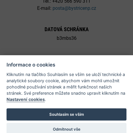
Tel.: +420 566 590 311
E-mail:
posta@bystricenp.cz
DATOVÁ SCHRÁNKA
b3mbs36
Informace o cookies
Kliknutím na tlačítko Souhlasím se vším se uloží technické a
© 2026 Město Bystřice nad Pernštejnem - všechna práva
analytické soubory cookie, abychom vám mohli umožnit
pohodlné používání stránek a měřit funkčnost našich
vyhrazena |
Prohlášení o přístupnosti
stránek. Své preference můžete snadno upravit kliknutím na
Nastavení cookies
.
Potřebujete poradit?
Souhlasím se vším
Odmítnout vše