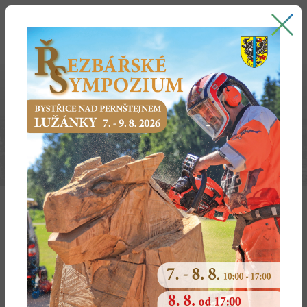
Bystřice nad Pernštejnem
oficiální stránky města
2014
Prosinec 2014
Listopad 2014
Říjen 2014
Září 2014
Srpen 2014
Červenec 2014
Červen 2014