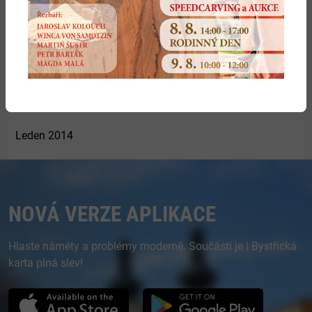
Květen 2014
Duben 2014
Březen 2014
Únor 2014
Leden 2014
NOVÁ VERZE APLIKACE
Hlaste náměty a problémy moderně. Součástí je i Bystřická
karta plná slev!