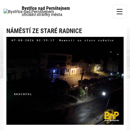
Bystřice nad Pernštejnem
oficiální stránky města
NÁMĚSTÍ ZE STARÉ RADNICE