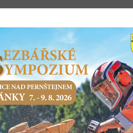
m
STSKÝ ÚŘAD
PODNIKÁNÍ
SERVIS O
Domů
Město a samospráva
Nabídka prodeje a pronájmů nemovi
NABÍDKA PRODEJE A PRONÁJMŮ NEM
Plochy pro výstavbu
Nebytové prostory k pronájmu