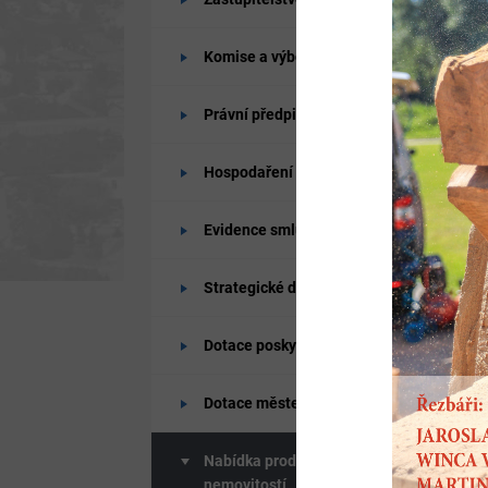
Komise a výbory
Právní předpisy
Hospodaření města
Evidence smluv
Strategické dokumenty města
Dotace poskytované od města
Dotace městem získané
Nabídka prodeje a pronájmů
nemovitostí