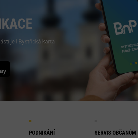
IKACE
í je i Bystřická karta
PODNIKÁNÍ
SERVIS OBČANŮM