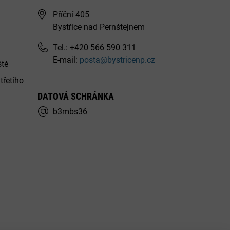
Příční 405
Bystřice nad Pernštejnem
Tel.: +420 566 590 311
E-mail:
posta@bystricenp.cz
ště
třetího
DATOVÁ SCHRÁNKA
b3mbs36