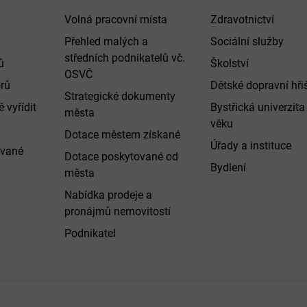
Volná pracovní místa
Zdravotnictví
Přehled malých a
Sociální služby
středních podnikatelů vč.
ů
Školství
OSVČ
rů
Dětské dopravní hři
Strategické dokumenty
 vyřídit
Bystřická univerzita 
města
věku
Dotace městem získané
Úřady a instituce
ované
Dotace poskytované od
Bydlení
města
Nabídka prodeje a
pronájmů nemovitostí
Podnikatel