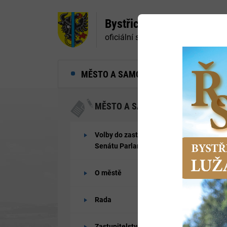
Bystřice nad Pernštejne
oficiální stránky města
MĚSTO A SAMOSPRÁVA
MĚ
MĚSTO A SAMOSPRÁVA
Volby do zastupitelstev obcí a
Senátu Parlamentu ČR 2026
O městě
Rada
Zastupitelstvo