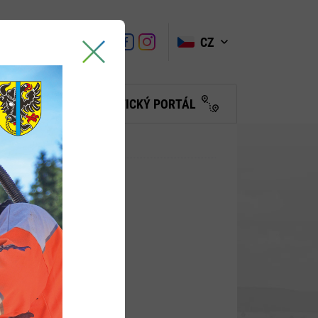
VYHLEDAT
Link
Link
CZ
Link
Turistické
informační
centrum
BČANŮM
TURISTICKÝ PORTÁL
tostí
OVITOSTÍ