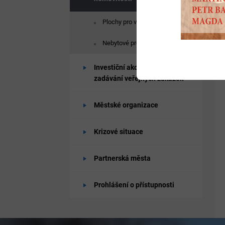
Plochy pro výstavbu
Nebytové prostory k pronájmu
Investiční akce města,
zadávání veřejných zakázek
Městské organizace
Krizové situace
Partnerská města
Prohlášení o přístupnosti