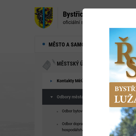
Bystřice nad Pernštejne
oficiální stránky města
MĚSTO A SAMOSPRÁVA
MĚ
MĚSTSKÝ ÚŘAD
Kontakty MěÚ
Odbory města
Odbor bytového hospodářství
Odbor dopravy a silničního
hospodářství