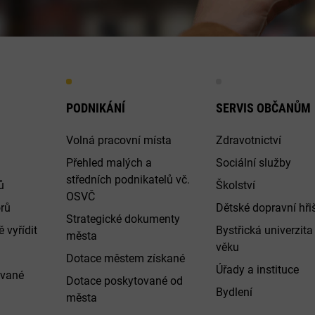
PODNIKÁNÍ
SERVIS OBČANŮM
Volná pracovní místa
Zdravotnictví
Přehled malých a
Sociální služby
středních podnikatelů vč.
ů
Školství
OSVČ
rů
Dětské dopravní hři
Strategické dokumenty
 vyřídit
Bystřická univerzita 
města
věku
Dotace městem získané
Úřady a instituce
ované
Dotace poskytované od
Bydlení
města