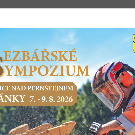
m
STSKÝ ÚŘAD
PODNIKÁNÍ
SERVIS O
Domů
Městský úřad
Odbory města
Odbor financí a obecního
MÍSTNÍ POPLATKY
Žádost o pronájem, pacht a výpůjčku pozemku
Poplatek za obecní systém odpadového hospodářstv
Ze psů
Za hrobové místo
Poplatek z pobytu