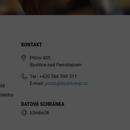
KONTAKT
Příční 405
Bystřice nad Pernštejnem
Tel.: +420 566 590 311
E-mail:
posta@bystricenp.cz
ště
třetího
DATOVÁ SCHRÁNKA
b3mbs36