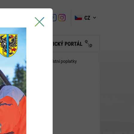
VYHLEDAT
Link
Link
CZ
Link
Turistické
informační
centrum
BČANŮM
TURISTICKÝ PORTÁL
 živnostenského úřadu
Místní poplatky
í