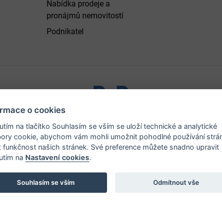
Nabídka prodeje a
pronájmů nemovitostí
Podnikatel
ormace o cookies
ystřice nad Pernštejnem - všechna práva vyhrazena |
Prohlášen
nutím na tlačítko Souhlasím se vším se uloží technické a analytické
ory cookie, abychom vám mohli umožnit pohodlné používání strá
t funkčnost našich stránek. Své preference můžete snadno upravit
nutím na
Nastavení cookies
.
Souhlasím se vším
Odmítnout vše