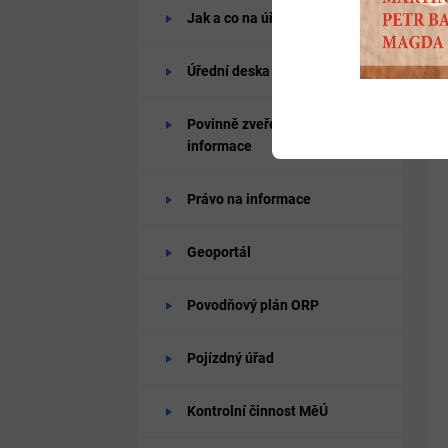
Jak a co na úřadě vyřídit
Úřední deska
Povinně zveřejňované
informace
Právo na informace
Geoportál
Povodňový plán ORP
Pojízdný úřad
Kontrolní činnost MěÚ