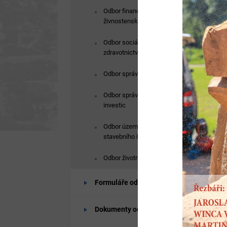
Odbor financí a obecního
živnostenského úřadu
Odbor sociálních věcí a
zdravotnictví
Odbor správní a školství
Odbor správy majetku a
investic
Odbor územního plánování a
stavebního řádu
Odbor životního prostředí
Formuláře odborů
Dokumenty odborů