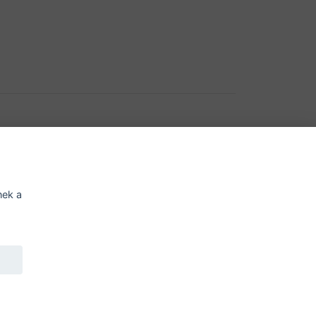
í o přístupnosti
Potřebujete poradit?
Zepte
nek a