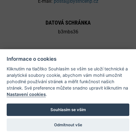
E-mail:
posta@bystricenp.cz
DATOVÁ SCHRÁNKA
b3mbs36
Informace o cookies
Kliknutím na tlačítko Souhlasím se vším se uloží technické a
© 2026 Město Bystřice nad Pernštejnem - všechna práva
analytické soubory cookie, abychom vám mohli umožnit
vyhrazena |
Prohlášení o přístupnosti
pohodlné používání stránek a měřit funkčnost našich
stránek. Své preference můžete snadno upravit kliknutím na
Nastavení cookies
.
Potřebujete poradit?
Souhlasím se vším
Odmítnout vše