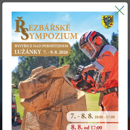
Bystřice nad Pernštejnem
oficiální stránky města
MĚSTSKÉ ORGANIZACE
Společnosti města
Příspěvkové org. a organizační složky města
NOVÁ VERZE APLIKACE
Hlaste náměty a problémy moderně. Součástí je i Bystřická
karta plná slev!