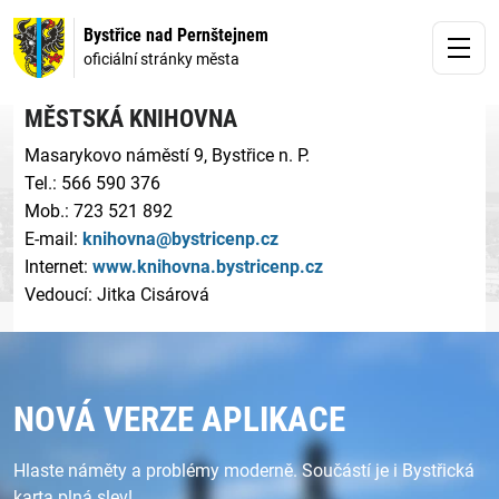
Bystřice nad Pernštejnem
oficiální stránky města
MĚSTSKÁ KNIHOVNA
Masarykovo náměstí 9, Bystřice n. P.
Tel.: 566 590 376
Mob.: 723 521 892
E-mail:
knihovna@bystricenp.cz
Internet:
www.knihovna.bystricenp.cz
Vedoucí: Jitka Cisárová
NOVÁ VERZE APLIKACE
Hlaste náměty a problémy moderně. Součástí je i Bystřická
karta plná slev!