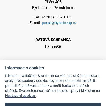
Příční 405
Bystřice nad Pernštejnem
Tel.: +420 566 590 311
E-mail:
posta@bystricenp.cz
DATOVÁ SCHRÁNKA
b3mbs36
Informace o cookies
Kliknutím na tlačítko Souhlasím se vším se uloží technické a
© 2026 Město Bystřice nad Pernštejnem - všechna práva
analytické soubory cookie, abychom vám mohli umožnit
pohodlné používání stránek a měřit funkčnost našich
vyhrazena |
Prohlášení o přístupnosti
stránek. Své preference můžete snadno upravit kliknutím na
Nastavení cookies
.
Potřebujete poradit?