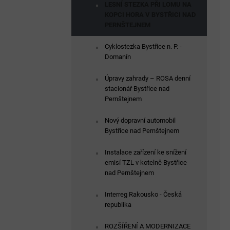
LESNÍ STEZKA PŘI LOMU NA
KOPCI HORA V BYSTŘICI NAD
PERNŠTEJNEM
Cyklostezka Bystřice n. P. -
Domanín
Úpravy zahrady – ROSA denní
stacionář Bystřice nad
Pernštejnem
Nový dopravní automobil
Bystřice nad Pernštejnem
Instalace zařízení ke snížení
emisí TZL v kotelně Bystřice
nad Pernštejnem
Interreg Rakousko - Česká
republika
ROZŠÍŘENÍ A MODERNIZACE