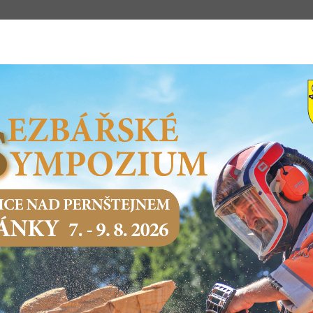
m
STSKÝ ÚŘAD
PODNIKÁNÍ
SERVIS O
Domů
Město a samospráva
Dotace městem získané
LESNÍ S
NAD PERNŠTEJNEM
LESNÍ STEZKA PŘI LOMU NA KOPCI HO
PERNŠTEJNEM
Cílem projektu je podpora projektů konečných žadatelů
pro období 2014-2020