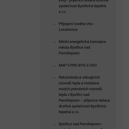
kWp - příjemce dotace dceřiná
společnost Bystřická tepelná
s.r.o.
Připojení nového vrtu -
Lesoňovice
Místní energetická koncepce
města Bystřice nad
Pernštejnem
MAP 5 PRO BYS-3-CKO
Rekonstrukce stávajících
rozvodů tepla a instalace
nových potrubních rozvodů
tepla v Bystřici nad
Pernštejnem – příjemce dotace
dceřiná společnost Bystřická
tepelná s.r.o.
Bystřice nad Pernštejnem -