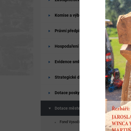
Komise a výbory
Právní předpisy
Hospodaření města
Evidence smluv
Strategické dokumenty města
Dotace poskytované od města
Dotace městem získané
Fond Vysočiny