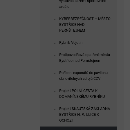
výstavba zázemí sportovního
areálu
KYBERBEZPEČNOST – MĚSTO
BYSTŘICE NAD
PERNŠTEJNEM
Rybník Vojetín
Protipovodňová opatření města
Bystřice nad Pernštejnem
Pořízení exponátů do pavilonu
obnovitelných zdrojů CZV
Projekt POLNÍ CESTA K
DOMANÍNSKÉMU RYBNÍKU
Projekt SKAUTSKÁ ZÁKLADNA
BYSTŘICE N. P., ULICE K
OCHOZI