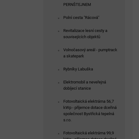
PERNŠTEJNEM
Polní cesta "Rácová"
Revitalizace lesní cesty a
souvisejících objektů
Volnočasový areál - pumptrack
a skatepark
Rybníky Labuška
Elektromobil a neveřejná
dobíjecí stanice
Fotovoltaická elektrárna 56,7
kWp - příjemce dotace dceřiná
společnost Bystřická tepelná
s.r.o.
Fotovoltaická elektrárna 99,9