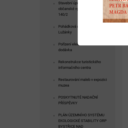
Stavební úpravy objektu
občanské vybavenosti parc. č.
140/2
Pohádková naučná stezka
Lužánky
Pořízení elektromobilu -
dodávka
Rekonstrukce turistického
informačního centra
Restaurování maleb v expozici
muzea
POSKYTNUTÉ NADAČNÍ
PŘÍSPĚVKY
PLÁN ÚZEMNÍHO SYSTÉMU
EKOLOGICKÉ STABILITY ORP
BYSTŘICE NAD