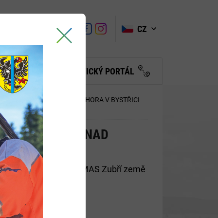
VYHLEDAT
Link
Link
CZ
Link
Turistické
informační
centrum
BČANŮM
TURISTICKÝ PORTÁL
TEZKA PŘI LOMU NA KOPCI HORA V BYSTŘICI
RA V BYSTŘICI NAD
 naplňující cíle SCLLD MAS Zubří země