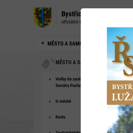
Bystřice nad Pernštejne
oficiální stránky města
MĚSTO A SAMOSPRÁVA
MĚ
MĚSTO A SAMOSPRÁVA
Volby do zastupitelstev obcí a
Senátu Parlamentu ČR 2026
O městě
Rada
Zastupitelstvo