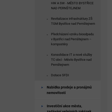
HW A SW - MĚSTO BYSTŘICE
NAD PERNŠTEJNEM
Revitalizace infrastruktury ZŠ
TGM Bystřice nad Pernštejnem
Předcházení vzniku bioodpadu
v Bystřici nad Pernštejnem –
kompostéry
Konsolidace IT a nové služby
TC obcí - Město Bystřice nad
Pernštejnem
Dotace SFDI
Nabídka prodeje a pronájmů
nemovitostí
Investiční akce města,
zadávání veřejných zakázek