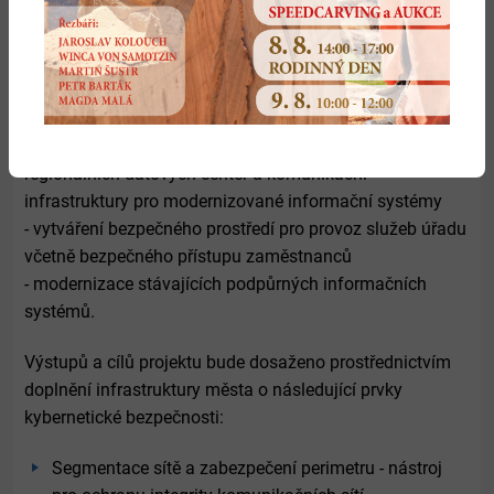
správou v rámci samosprávných agend. Projekt zahrnuje
zejména tyto aktivity:
- rozvoj, modernizace a zvýšení dostupnosti
komunikačních a informačních systémů a infrastruktury
- budování, rozvoj a modernizace zabezpečených
regionálních datových center a komunikační
infrastruktury pro modernizované informační systémy
- vytváření bezpečného prostředí pro provoz služeb úřadu
včetně bezpečného přístupu zaměstnanců
- modernizace stávajících podpůrných informačních
systémů.
Výstupů a cílů projektu bude dosaženo prostřednictvím
doplnění infrastruktury města o následující prvky
kybernetické bezpečnosti:
Segmentace sítě a zabezpečení perimetru - nástroj