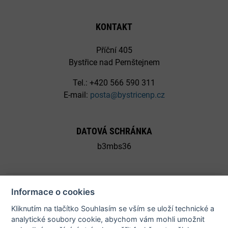
KONTAKT
Příční 405
Bystřice nad Pernštejnem
Tel.: +420 566 590 311
E-mail:
posta@bystricenp.cz
DATOVÁ SCHRÁNKA
b3mbs36
Informace o cookies
Kliknutím na tlačítko Souhlasím se vším se uloží technické a
© 2026 Město Bystřice nad Pernštejnem - všechna práva
analytické soubory cookie, abychom vám mohli umožnit