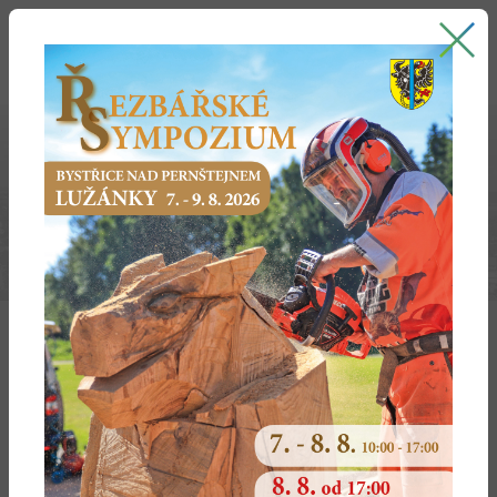
Bystřice nad Pernštejnem
oficiální stránky města
KYBERBEZPEČNOST – MĚSTO BYSTŘICE NAD
PERNŠTEJNEM
Aktivity realizované v rámci tohoto projektu si kladou za
cíl zabezpečit a modernizovat územní veřejnou správu
prostřednictvím zavedení prvků kybernetické bezpečnosti
do systémů využívaných městem Bystřice nad
Pernštejnem. Toho bude dosaženo prostřednictvím
zásadní modernizace kyberbezpečnostních opatření na
úrovni města za účelem zvýšení spolehlivé efektivnosti
územní veřejné správy a vytvoření podmínek pro zvýšení
kvality a transparentnosti služeb poskytovaných veřejnou