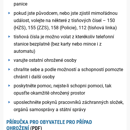
panice
pokud jste původcem, nebo jste zjistil mimořádnou
událost, volejte na některé z tísňových čísel – 150
(HZS), 155 (ZZS), 158 (Policie), 112 (tísňová linka)
tísňová čísla je možno volat z kterékoliv telefonní
stanice bezplatně (bez karty nebo mince i z
automatu)
varujte ostatní ohrožené osoby
chraňte sebe a podle možností a schopností pomozte
chránit i další osoby
poskytněte pomoc, nejste-li schopni pomoci, tak
opusťte okamžitě ohrožený prostor
uposlechněte pokynů pracovníků záchranných složek,
orgánů samosprávy a státní správy
PŘÍRUČKA PRO OBYVATELE PRO PŘÍPAD
OHROŽENÍ
(PDF)