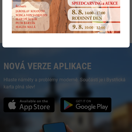
Příloha č. 2
Příloha č. 3
Příloha č. 4
NOVÁ VERZE APLIKACE
Hlaste náměty a problémy moderně. Součástí je i Bystřická
karta plná slev!