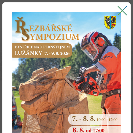
Bystřice nad Pernštejnem
oficiální stránky města
KRAJ VYSOČINA 2020
Strategie Kraje Vysočina 2020 včetně vyhodnocení vlivů této
koncepce na životní prostředí
Text vyhodnocení
Návrh koncepce
Seznam příloh
Příloha č. 1a
Příloha č. 1b
Příloha č. 1c