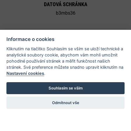
DATOVÁ SCHRÁNKA
b3mbs36
Informace o cookies
Kliknutím na tlačítko Souhlasím se vším se uloží technické a
© 2026 Město Bystřice nad Pernštejnem - všechna práva
analytické soubory cookie, abychom vám mohli umožnit
pohodlné používání stránek a měřit funkčnost našich
vyhrazena |
Prohlášení o přístupnosti
stránek. Své preference můžete snadno upravit kliknutím na
Nastavení cookies
.
Potřebujete poradit?
Souhlasím se vším
Odmítnout vše