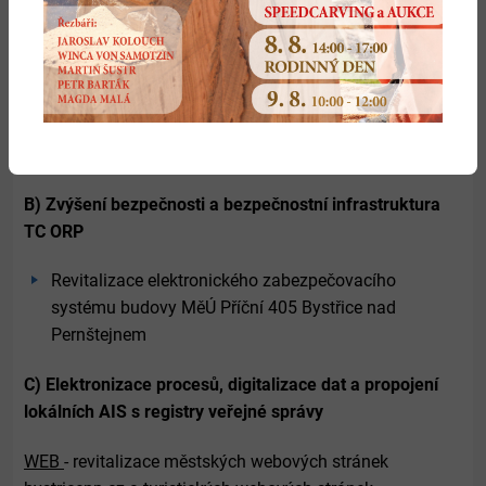
Pořízení diskového pole - připojení přes 8 Gb FC kartu,
12x 2T SATA HDD pro ukládání DAT, uvolnění
kapacity z extrémně rychlých fiber HDD na poli
produkčním.
Úprava rozvodů 230V pro odpovídající energetickou
zásobu HW a pořízení odpovídajícího switche.
B) Zvýšení bezpečnosti a bezpečnostní infrastruktura
TC ORP
Revitalizace elektronického zabezpečovacího
systému budovy MěÚ Příční 405 Bystřice nad
Pernštejnem
C) Elektronizace procesů, digitalizace dat a propojení
lokálních AIS s registry veřejné správy
WEB
- revitalizace městských webových stránek