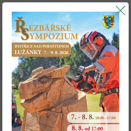
Bystřice nad Pernštejnem
oficiální stránky města
KONSOLIDACE IT A NOVÉ SLUŽBY TC OBCÍ -
MĚSTO BYSTŘICE NAD PERNŠTEJNEM
K 30.11.2015 byl ukončen Projekt Konsolidace IT a nové
služby TC obcí - Město Bystřice nad Pernštejnem
- CZ.1.06/2.1.00.09620
Předmět projektu:
A) Konsolidace HW a SW úřadu včetně virtualizace
aplikací, desktopů, serverů, infrastruktury
Pořízení serveru, který má konfiguraci: 2 šestijádrové
procesory 1.73GHz, 32GB RAM, 2x 148GB SATA SSD,
8Gb FC karta pro připojení na diskové pole.