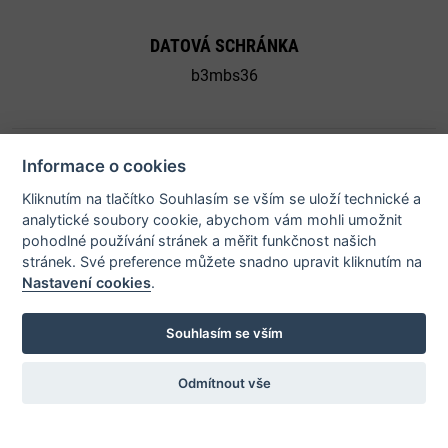
DATOVÁ SCHRÁNKA
b3mbs36
Informace o cookies
Kliknutím na tlačítko Souhlasím se vším se uloží technické a
© 2026 Město Bystřice nad Pernštejnem - všechna práva
analytické soubory cookie, abychom vám mohli umožnit
vyhrazena |
Prohlášení o přístupnosti
pohodlné používání stránek a měřit funkčnost našich
stránek. Své preference můžete snadno upravit kliknutím na
Nastavení cookies
.
Potřebujete poradit?
Zeptej
Souhlasím se vším
Odmítnout vše