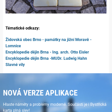
Tématické odkazy:
Židovská obec Brno - památky na jižní Moravě -
Lomnice
Encyklopedie dějin Brna - Ing. arch. Otto Eisler
Encyklopedie dějin Brna -MUDr. Ludwig Hahn
Slavné vily
NOVÁ VERZE APLIKACE
Hlaste náměty a problémy moderně. Součástí je i Bystřická
karta plná slev!