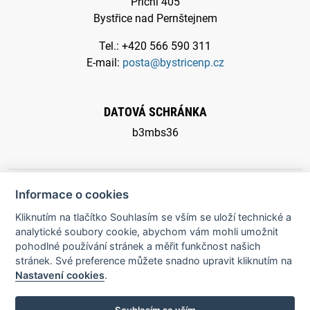
Příční 405
Bystřice nad Pernštejnem
Tel.: +420 566 590 311
E-mail:
posta@bystricenp.cz
DATOVÁ SCHRÁNKA
b3mbs36
Informace o cookies
Kliknutím na tlačítko Souhlasím se vším se uloží technické a
© 2026 Město Bystřice nad Pernštejnem - všechna práva
analytické soubory cookie, abychom vám mohli umožnit
pohodlné používání stránek a měřit funkčnost našich
vyhrazena |
Prohlášení o přístupnosti
stránek. Své preference můžete snadno upravit kliknutím na
Nastavení cookies
.
Potřebujete poradit?
Zepte