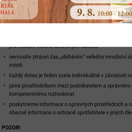
obdržíte kontaktní údaje osob, které Vám mohou jak
poskytnout praktickou pomoc
pomůžeme Vám vyjasnit si časovou náročnost vyřízen
podnikatelské činnosti v rámci EU
Vaše dotazy zodpovíme jak telefonicky, osobně, tak 
jiné získáte mnoho užitečných odkazů
nemusíte ztrácet čas „obíháním“ velkého množství ú
místě
každý dotaz je řešen zcela individuálně v závislosti
jsme prostředníkem mezi podnikatelem a správními
kompetentnímu rozhodovat
poskytneme informace o opravných prostředcích a o
obecné informace o ochraně spotřebitele v jiných čl
POZOR!