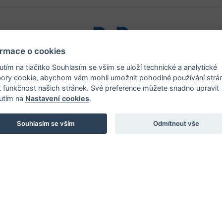
ormace o cookies
ystřice nad Pernštejnem - všechna práva vyhrazena |
Prohlášen
nutím na tlačítko Souhlasím se vším se uloží technické a analytické
ory cookie, abychom vám mohli umožnit pohodlné používání strá
t funkčnost našich stránek. Své preference můžete snadno upravit
nutím na
Nastavení cookies
.
Souhlasím se vším
Odmítnout vše