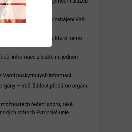
o poskytovatelům či příjemcům služeb
í nutných formalit pro zahájení Vaší
i emailovou cestou, díky které mimo
řadů, informace získáte na jednom
 na Vámi poskytnutých informací
 orgány – Vaši žádost předáme orgánu
 možnostech řešení sporů, také
enských státech Evropské unie