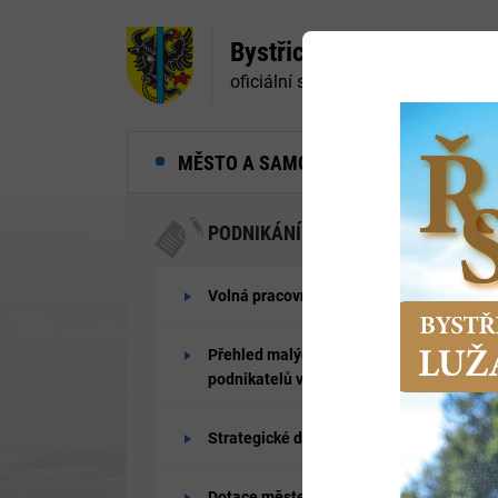
Bystřice nad Pernštejne
oficiální stránky města
MĚSTO A SAMOSPRÁVA
MĚ
PODNIKÁNÍ
Volná pracovní místa
Přehled malých a středních
podnikatelů vč. OSVČ
Strategické dokumenty města
Dotace městem získané