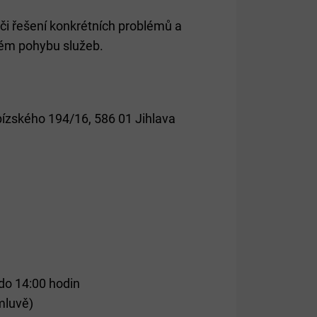
 či řešení konkrétních problémů a
ém pohybu služeb.
bízského 194/16, 586 01 Jihlava
 do 14:00 hodin
omluvě)