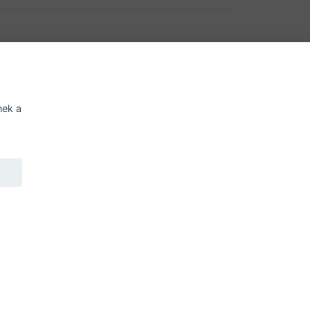
í o přístupnosti
Potřebujete poradit?
Zeptejte
se n
nek a