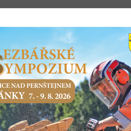
m
STSKÝ ÚŘAD
PODNIKÁNÍ
SERVIS O
Domů
Podnikání
Jednotné kontaktní místo (JKM)
JEDNOTNÉ KONTAKTNÍ MÍSTO (JKM)
JEDNOTNÉ KONTAKTNÍ MÍSTO 