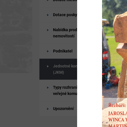
Dotace poskytované od města
Nabídka prodeje a pronájmů
nemovitostí
Podnikatel
Jednotné kontaktní místo
(JKM)
Typy rozhraní pro připojení k
veřejné komunikační síti
Upozornění