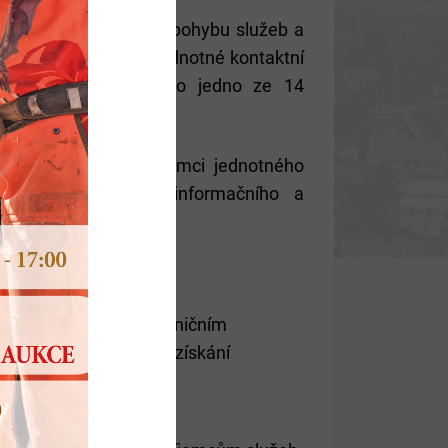
ladě zákona o volném pohybu služeb a
 Vysočina je zřízeno jednotné kontaktní
u města Jihlavy
jako jedno ze 14
pu do podnikání v rámci jednotného
y služby zejména informačního a
 Jihlavě:
 – informace o přeshraničním
nformace potřebné pro získání
adit