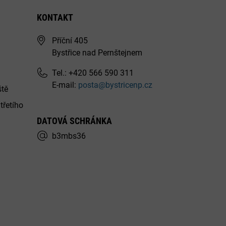
KONTAKT
Příční 405
Bystřice nad Pernštejnem
Tel.: +420 566 590 311
E-mail:
posta@bystricenp.cz
ště
třetího
DATOVÁ SCHRÁNKA
b3mbs36