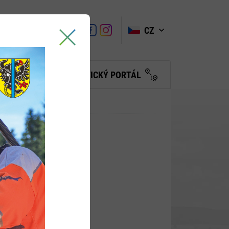
VYHLEDAT
Link
Link
CZ
Link
Turistické
informační
centrum
BČANŮM
TURISTICKÝ PORTÁL
(JKM)