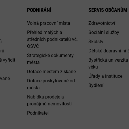
PODNIKÁNÍ
SERVIS OBČANŮM
Volná pracovní místa
Zdravotnictví
Přehled malých a
Sociální služby
středních podnikatelů vč.
ů
Školství
OSVČ
rů
Dětské dopravní hři
Strategické dokumenty
 vyřídit
Bystřická univerzita 
města
věku
Dotace městem získané
Úřady a instituce
ované
Dotace poskytované od
Bydlení
města
Nabídka prodeje a
pronájmů nemovitostí
Podnikatel