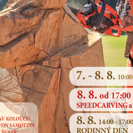
Jednotná kontaktní místa (JKM) byla zřízena na zák
jsou k dispozici ve všech členských státech EU. V Kraji
místo na
obecním živnostenském úřadu Magistrát
Jednotných kontaktních míst v České republice.
Hlavním posláním JKM je především usnadnění vstu
evropského trhu. V rámci toho jsou poskytován
zprostředkovatelského charakteru.
Devět důvodů proč navštívit Jednotné kontaktní místo v
obdržíte informace nezbytné pro vstup do podnikání
poskytování služeb ve státech Evropské unie, příp. i
oprávnění, pokud se budete chtít v jiném státě EU us
naše služby jsou poskytovány zcela bezplatně