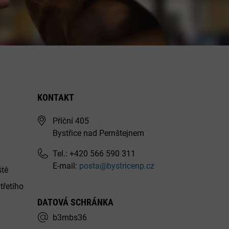
KONTAKT
Příční 405
Bystřice nad Pernštejnem
Tel.: +420 566 590 311
E-mail:
posta@bystricenp.cz
ště
třetího
DATOVÁ SCHRÁNKA
b3mbs36