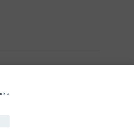
í o přístupnosti
Potřebujete poradit?
Zeptejte
se
nek a