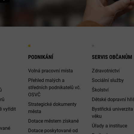
PODNIKÁNÍ
SERVIS OBČANŮM
Volná pracovní místa
Zdravotnictví
Přehled malých a
Sociální služby
středních podnikatelů vč.
ů
Školství
OSVČ
rů
Dětské dopravní hři
Strategické dokumenty
 vyřídit
Bystřická univerzita 
města
věku
Dotace městem získané
Úřady a instituce
ované
Dotace poskytované od