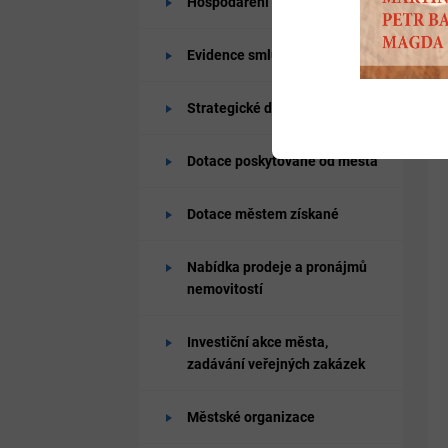
Hospodaření města
Evidence smluv
Strategické dokumenty města
Dotace poskytované od města
Dotace městem získané
Nabídka prodeje a pronájmů
nemovitostí
Investiční akce města,
zadávání veřejných zakázek
Městské organizace