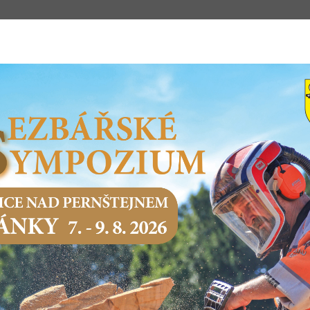
m
STSKÝ ÚŘAD
PODNIKÁNÍ
SERVIS O
Domů
Město a samospráva
Komise a výbory
Jednací řád kom
JEDNACÍ ŘÁD KOMISÍ
Jednací řád komisí