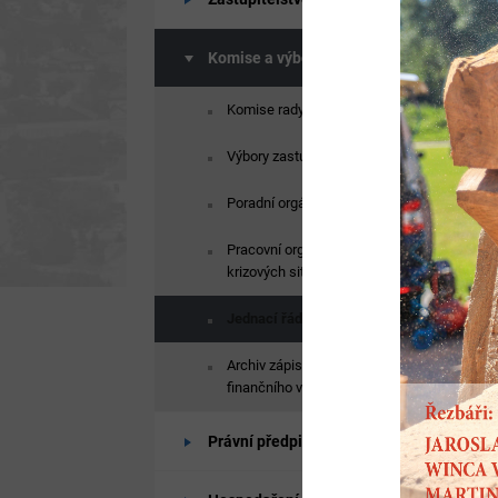
Komise a výbory
Komise rady města
Výbory zastupitelstva města
Poradní orgány starosty
Pracovní orgány k řešení
krizových situací
Jednací řád komisí
Archiv zápisů kontrolního a
finančního výboru
Právní předpisy