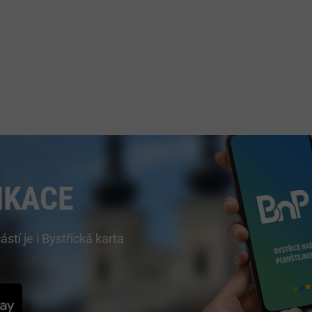
IKACE
í je i Bystřická karta