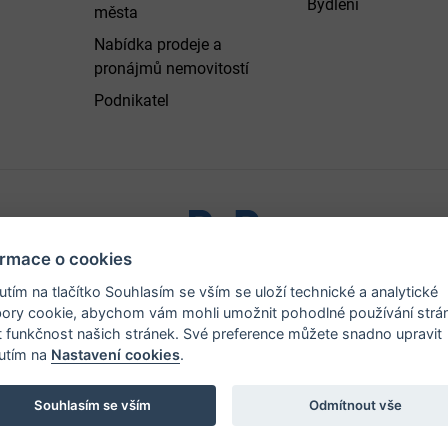
Bydlení
města
Nabídka prodeje a
pronájmů nemovitostí
Podnikatel
ormace o cookies
ystřice nad Pernštejnem - všechna práva vyhrazena |
Prohlášen
nutím na tlačítko Souhlasím se vším se uloží technické a analytické
ory cookie, abychom vám mohli umožnit pohodlné používání strá
t funkčnost našich stránek. Své preference můžete snadno upravit
nutím na
Nastavení cookies
.
Souhlasím se vším
Odmítnout vše