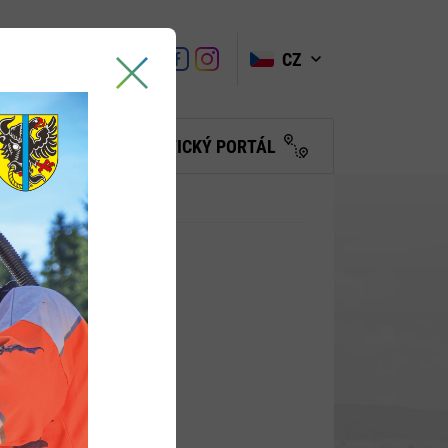
VYHLEDAT
Link
Link
CZ
Link
Turistické
informační
centrum
BČANŮM
TURISTICKÝ PORTÁL
isí