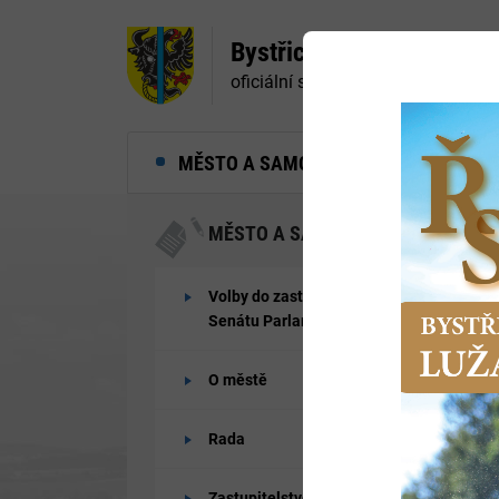
Bystřice nad Pernštejne
oficiální stránky města
MĚSTO A SAMOSPRÁVA
MĚ
MĚSTO A SAMOSPRÁVA
Volby do zastupitelstev obcí a
Senátu Parlamentu ČR 2026
O městě
Rada
Zastupitelstvo