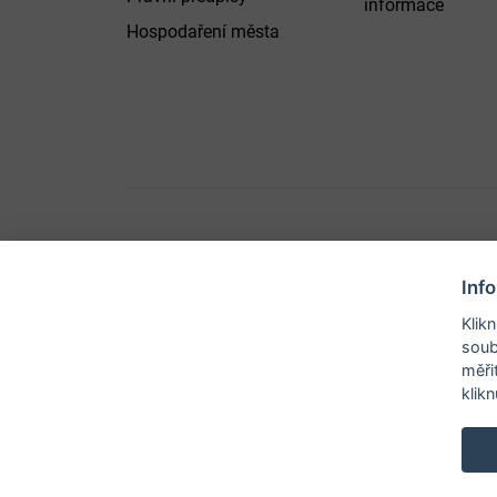
informace
Hospodaření města
Inf
© 2026 Město B
Klik
soub
měři
klik