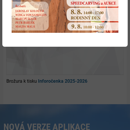
Brožura k tisku
Inforočenka 2025-2026
NOVÁ VERZE APLIKACE