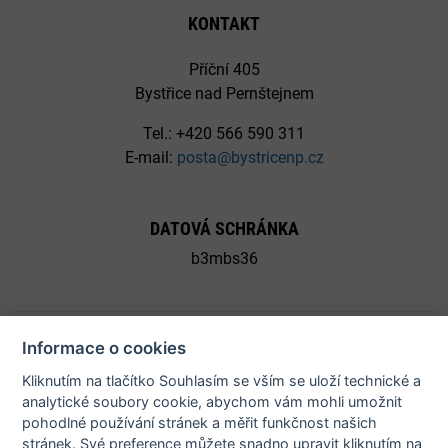
KONTAKT
Příční 405
Bystřice nad Pernštejnem
Tel.: +420 566 590 311
E-mail:
posta@bystricenp.cz
DATOVÁ SCHRÁNKA
b3mbs36
Informace o cookies
Kliknutím na tlačítko Souhlasím se vším se uloží technické a
© 2026 Město Bystřice nad Pernštejnem - všechna práva
analytické soubory cookie, abychom vám mohli umožnit
pohodlné používání stránek a měřit funkčnost našich
vyhrazena |
Prohlášení o přístupnosti
stránek. Své preference můžete snadno upravit kliknutím na