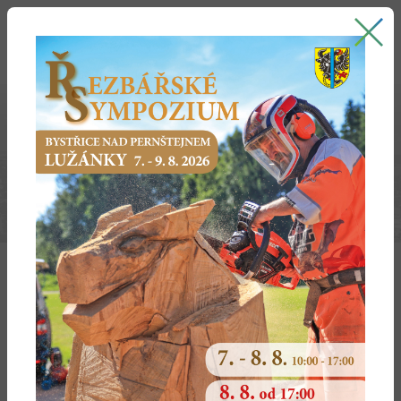
Bystřice nad Pernštejnem
oficiální stránky města
INFOROČENKA