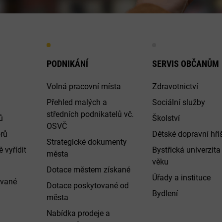
PODNIKÁNÍ
SERVIS OBČANŮM
Volná pracovní místa
Zdravotnictví
Přehled malých a
Sociální služby
středních podnikatelů vč.
ů
Školství
OSVČ
rů
Dětské dopravní hři
Strategické dokumenty
 vyřídit
Bystřická univerzita 
města
věku
Dotace městem získané
Úřady a instituce
ované
Dotace poskytované od
Bydlení
města
Nabídka prodeje a