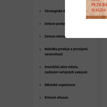
Strategické dokumenty města
Dotace poskytované od města
Dotace městem získané
Nabídka prodeje a pronájmů
nemovitostí
Investiční akce města,
zadávání veřejných zakázek
Městské organizace
Krizové situace