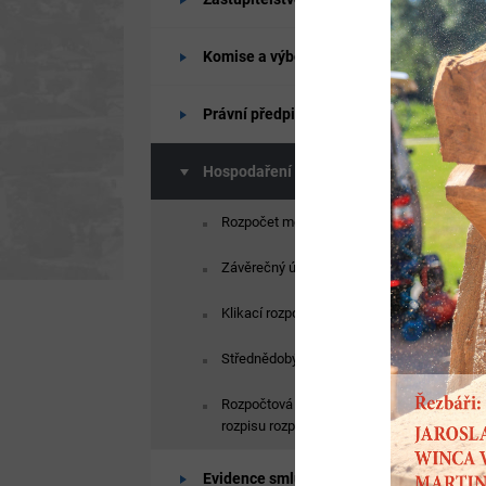
Komise a výbory
Právní předpisy
Hospodaření města
Rozpočet města
Závěrečný účet města
Klikací rozpočet
Střednědobý výhled rozpočtu
Rozpočtová opatření a změny
rozpisu rozpočtu
Evidence smluv