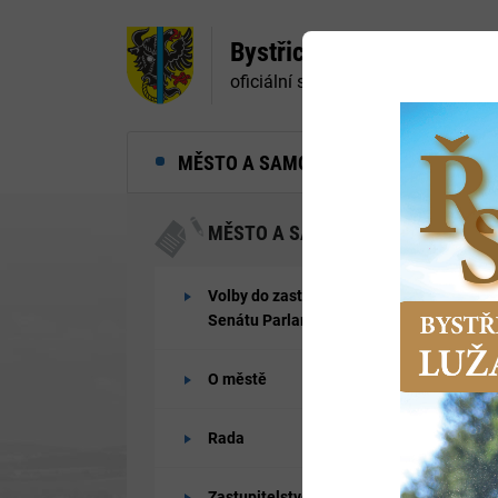
Bystřice nad Pernštejne
oficiální stránky města
MĚSTO A SAMOSPRÁVA
MĚ
MĚSTO A SAMOSPRÁVA
Volby do zastupitelstev obcí a
Senátu Parlamentu ČR 2026
O městě
Rada
Zastupitelstvo