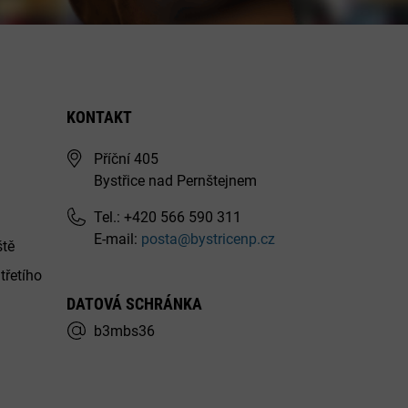
KONTAKT
Příční 405
Bystřice nad Pernštejnem
Tel.: +420 566 590 311
E-mail:
posta@bystricenp.cz
ště
třetího
DATOVÁ SCHRÁNKA
b3mbs36