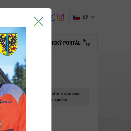
VYHLEDAT
Link
Link
CZ
Link
Turistické
informační
centrum
BČANŮM
TURISTICKÝ PORTÁL
ýhled
Rozpočtová opatření a změny
rozpisu rozpočtu