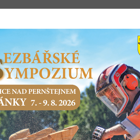
m
STSKÝ ÚŘAD
PODNIKÁNÍ
SERVIS O
Domů
Město a samospráva
Hospodaření města
HOSPODAŘENÍ MĚSTA
Rozpočet
Závěrečný účet
Klikací
Střednědobý v
města
města
rozpočet
rozpočtu
Rozpočet města 2026
Rozpočet města 2025