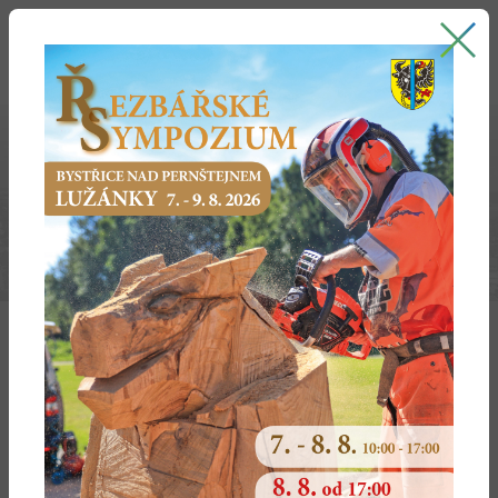
Bystřice nad Pernštejnem
oficiální stránky města
HARMONOGRAM ÚKOLŮ A LHŮT
Lhůty důležité pro volební strany
Do 04. 08. 2026 do 16:00 hodin – lhůta pro podání
kandidátních listin registračnímu úřadu
Do 10. 08. 2026 do 16:00 hodin má volební strana
prostřednictvím svého zmocněnce (vyjma nezávislého
kandidáta) právo doplňovat další kandidáty na
kandidátní listiny nebo měnit jejich pořadí
Do 17. 08. 2026 do 16:00 hodin může zmocněnec
volební strany nebo nezávislý kandidát odstranit vady na
kandidátní listině
Dne 22. 08. 2026 registrační úřad vydá rozhodnutí o
registraci kandidátní listiny, o škrtnutí kandidáta na