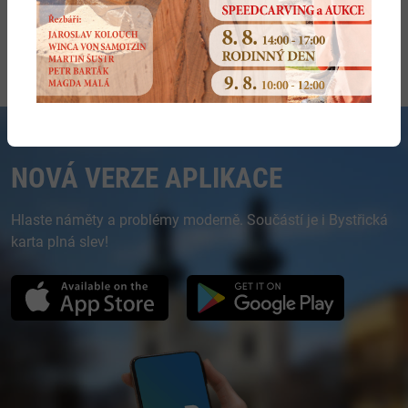
kandidátní listině nebo o odmítnutí kandidátní listiny.
Přehled termínů a lhůt pro volby do zastupitelstev obcí
konaných ve dnech 9. a 10. října 2026
NOVÁ VERZE APLIKACE
Hlaste náměty a problémy moderně. Součástí je i Bystřická
karta plná slev!