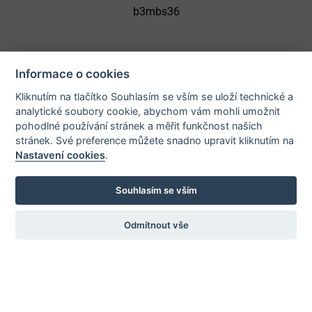
b3mbs36
Informace o cookies
Kliknutím na tlačítko Souhlasím se vším se uloží technické a
© 2026 Město Bystřice nad Pernštejnem - všechna práva
analytické soubory cookie, abychom vám mohli umožnit
vyhrazena |
Prohlášení o přístupnosti
pohodlné používání stránek a měřit funkčnost našich
stránek. Své preference můžete snadno upravit kliknutím na
Nastavení cookies
.
Potřebujete poradit?
Souhlasím se vším
Odmítnout vše