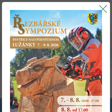
Bystřice nad Pernštejnem
oficiální stránky města
FORMULÁŘE ODBORŮ
Odbor bytového hospodářství
Odbor dopravy a silničního hospodářství
Odbor financí a obecního živnostenského úřadu
Odbor sociálních věcí a zdravotnictví
Odbor správní a školství
Odbor správy majetku a investic
Odbor územního plánování a stavebního řádu
Odbor životního prostředí