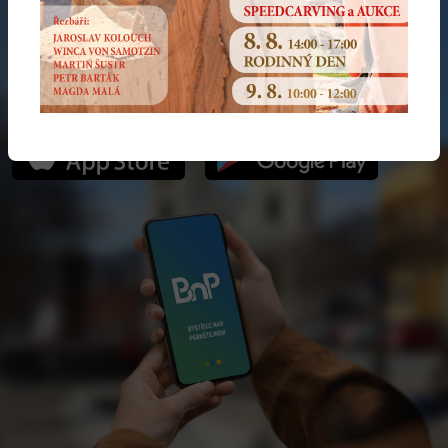
NOVÁ VERZE APLIKACE
Hlaste náměty a problémy moderně. Součástí je i Bystřická
karta plná slev!