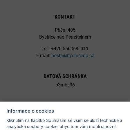
KONTAKT
Příční 405
Bystřice nad Pernštejnem
Tel.: +420 566 590 311
E-mail:
posta@bystricenp.cz
DATOVÁ SCHRÁNKA
b3mbs36
Informace o cookies
Kliknutím na tlačítko Souhlasím se vším se uloží technické a
© 2026 Město Bystřice nad Pernštejnem - všechna práva
analytické soubory cookie, abychom vám mohli umožnit