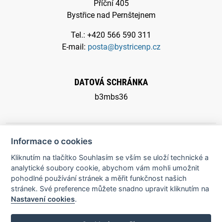
Příční 405
Bystřice nad Pernštejnem
Tel.: +420 566 590 311
E-mail:
posta@bystricenp.cz
DATOVÁ SCHRÁNKA
b3mbs36
Informace o cookies
Kliknutím na tlačítko Souhlasím se vším se uloží technické a
© 2026 Město Bystřice nad Pernštejnem - všechna práva
analytické soubory cookie, abychom vám mohli umožnit
pohodlné používání stránek a měřit funkčnost našich
vyhrazena |
Prohlášení o přístupnosti
stránek. Své preference můžete snadno upravit kliknutím na
Nastavení cookies
.
Potřebujete poradit?