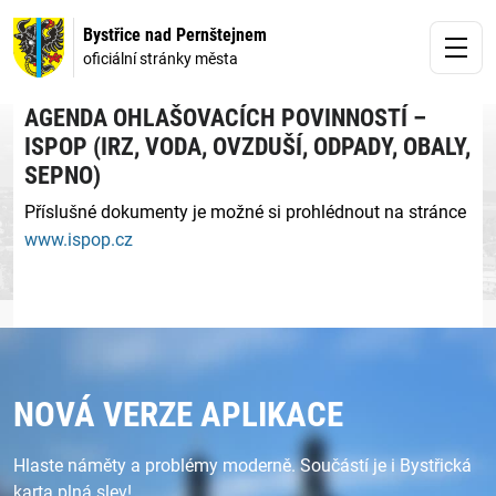
Bystřice nad Pernštejnem
oficiální stránky města
AGENDA OHLAŠOVACÍCH POVINNOSTÍ –
ISPOP (IRZ, VODA, OVZDUŠÍ, ODPADY, OBALY,
SEPNO)
Příslušné dokumenty je možné si prohlédnout na stránce
www.ispop.cz
NOVÁ VERZE APLIKACE
Hlaste náměty a problémy moderně. Součástí je i Bystřická
karta plná slev!