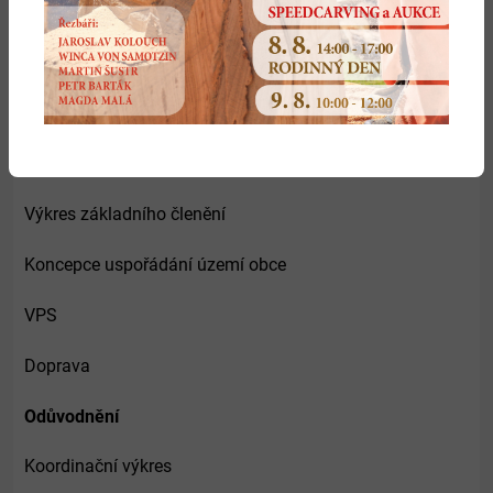
Koordinační výkres
Změna č.1
Textová část
Výkres základního členění
Koncepce uspořádání území obce
VPS
Doprava
Odůvodnění
Koordinační výkres