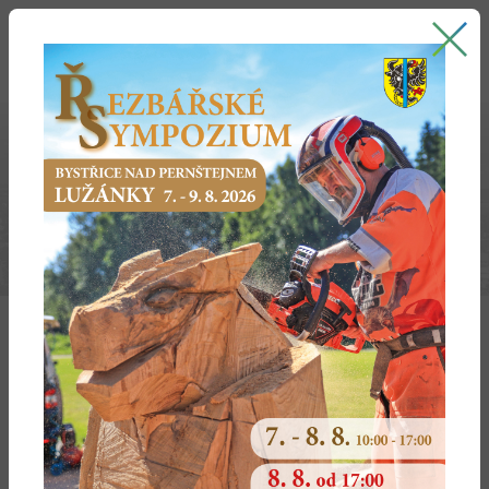
Bystřice nad Pernštejnem
oficiální stránky města
BOHUŇOV
Právní stav po změně č.1
Textová část
Výkres základního členění
Koncepce uspořádání území obce
VPS
Doprava
Odůvodnění