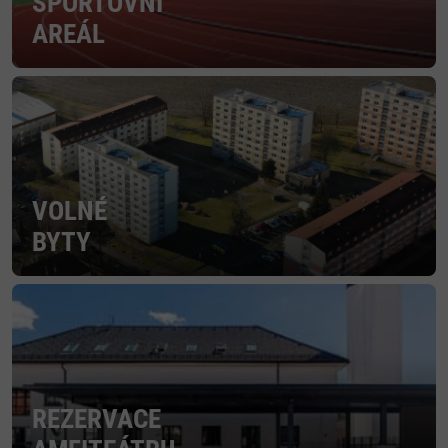
SPORTOVNÍ
AREÁL
VOLNÉ
BYTY
REZERVACE