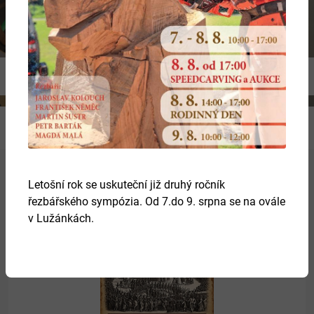
Previous
Ne
Letošní rok se uskuteční již druhý ročník
Více
řezbářského sympózia. Od 7.do 9. srpna se na ovále
v Lužánkách.