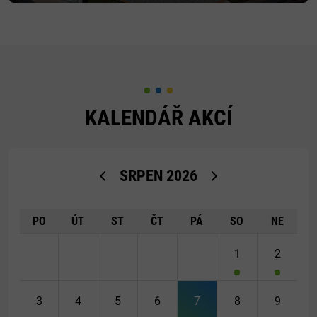
KALENDÁŘ AKCÍ
<Dříve
Později>
SRPEN
2026
PO
ÚT
ST
ČT
PÁ
SO
NE
1
2
3
4
5
6
7
8
9