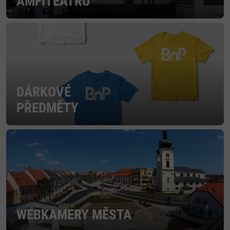
AMFITEÁTRU
DÁRKOVÉ
PŘEDMĚTY
WEBKAMERY MĚSTA