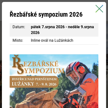
Bystřice nad Pernštejnem
Řezbářské sympozium 2026
oficiální stránky města
Datum:
pátek 7.srpna 2026 - neděle 9.srpna
2026
Místo:
Inline ovál na Lužánkách
Navštivte centrum Eden
RÁJ INSPIRACE A POZNÁNÍ
Chcete si vyzkoušet různá řemesla ve starobylých
chaloupkách? Nakouknout do panského bydlení?
VÍCE INFORMACÍ