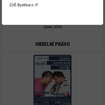
ZUŠ Bystřice n. P.
27.
srpen 2026
HRDELNÍ PRÁVO
Více