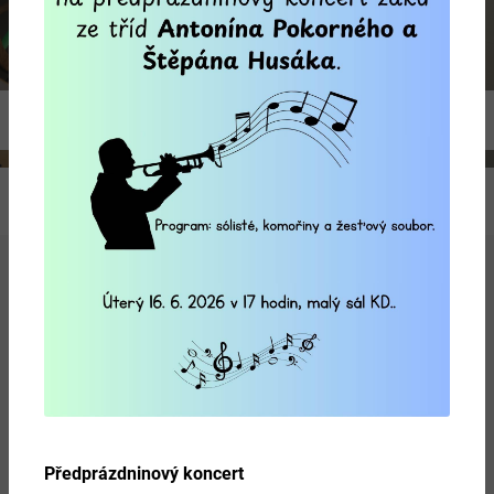
Previous
Ne
Více
Předprázdninový koncert