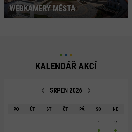
WEBKAMERY MĚSTA
KALENDÁŘ AKCÍ
<Dříve
Později>
SRPEN
2026
PO
ÚT
ST
ČT
PÁ
SO
NE
1
2