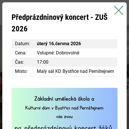
Bystřice nad Pernštejnem
Předprázdninový koncert - ZUŠ
oficiální stránky města
2026
Datum:
úterý 16.června 2026
Cena:
Vstupné: Dobrovolné
Čas:
17:00
Místo:
Malý sál KD Bystřice nad Pernštejnem
Navštivte centrum Eden
RÁJ INSPIRACE A POZNÁNÍ
Chcete si vyzkoušet různá řemesla ve starobylých
chaloupkách? Nakouknout do panského bydlení?
VÍCE INFORMACÍ