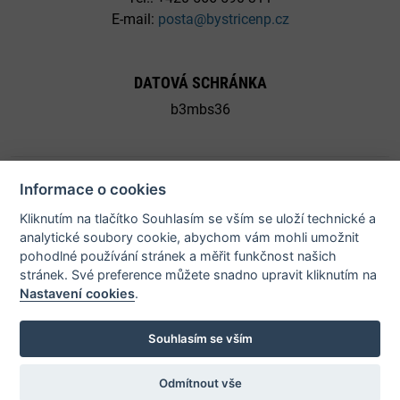
E-mail:
posta@bystricenp.cz
DATOVÁ SCHRÁNKA
b3mbs36
Informace o cookies
Kliknutím na tlačítko Souhlasím se vším se uloží technické a
© 2026 Město Bystřice nad Pernštejnem - všechna práva
analytické soubory cookie, abychom vám mohli umožnit
vyhrazena |
Prohlášení o přístupnosti
pohodlné používání stránek a měřit funkčnost našich
stránek. Své preference můžete snadno upravit kliknutím na
Nastavení cookies
.
Potřebujete poradit?
Zeptejte se našeho
asistenta!
Souhlasím se vším
Odmítnout vše