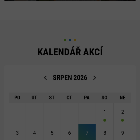
KALENDÁŘ AKCÍ
<Dříve
Později>
SRPEN
2026
PO
ÚT
ST
ČT
PÁ
SO
NE
1
2
3
4
5
6
7
8
9