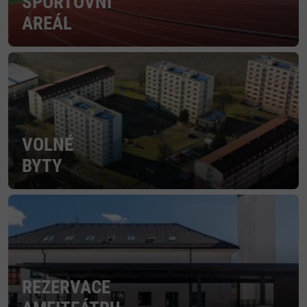
SPORTOVNÍ
AREÁL
VOLNÉ
BYTY
REZERVACE