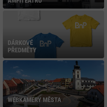
AMFITEÁTRU
DÁRKOVÉ
PŘEDMĚTY
WEBKAMERY MĚSTA