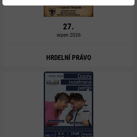
27.
srpen 2026
HRDELNÍ PRÁVO
Více