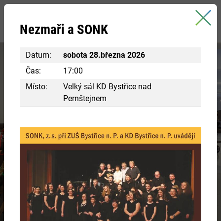
Bystřice nad Pernštejnem
Nezmaři a SONK
oficiální stránky města
Datum:
sobota 28.března 2026
Čas:
17:00
Místo:
Velký sál KD Bystřice nad
Pernštejnem
Navštivte centrum Eden
RÁJ INSPIRACE A POZNÁNÍ
Chcete si vyzkoušet různá řemesla ve starobylých
chaloupkách? Nakouknout do panského bydlení?
VÍCE INFORMACÍ