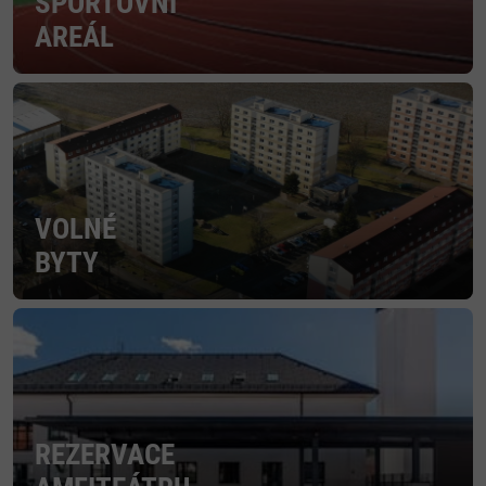
SPORTOVNÍ
AREÁL
VOLNÉ
BYTY
REZERVACE