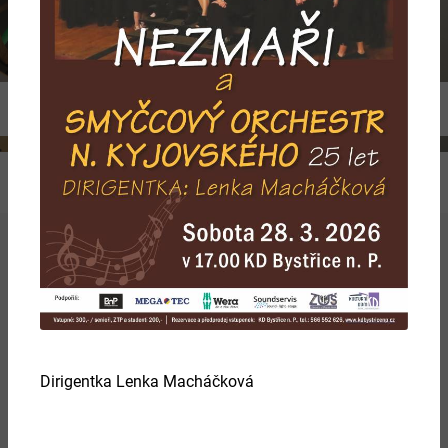
Previous
Ne
Více
Dirigentka Lenka Macháčková