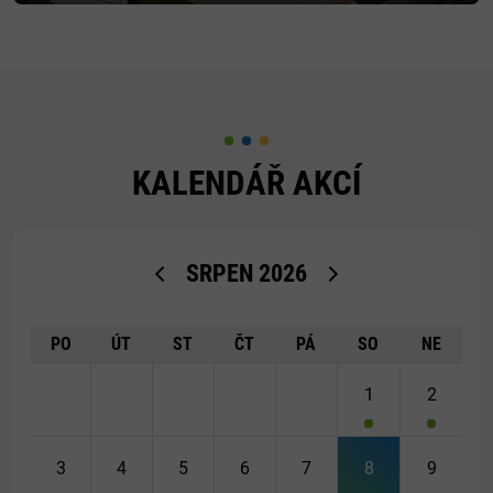
KALENDÁŘ AKCÍ
<Dříve
Později>
SRPEN
2026
PO
ÚT
ST
ČT
PÁ
SO
NE
1
2
3
4
5
6
7
8
9